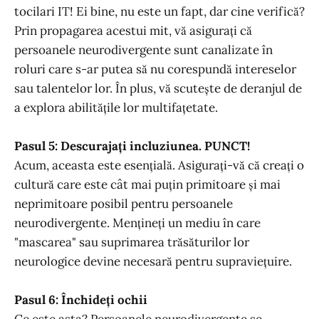
tocilari IT! Ei bine, nu este un fapt, dar cine verifică?
Prin propagarea acestui mit, vă asigurați că
persoanele neurodivergente sunt canalizate în
roluri care s-ar putea să nu corespundă intereselor
sau talentelor lor. În plus, vă scutește de deranjul de
a explora abilitățile lor multifațetate.
Pasul 5: Descurajați incluziunea. PUNCT!
Acum, aceasta este esențială. Asigurați-vă că creați o
cultură care este cât mai puțin primitoare și mai
neprimitoare posibil pentru persoanele
neurodivergente. Mențineți un mediu în care
"mascarea" sau suprimarea trăsăturilor lor
neurologice devine necesară pentru supraviețuire.
Pasul 6: Închideți ochii