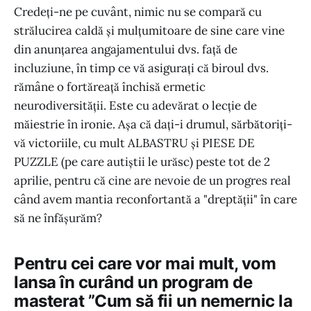
Credeți-ne pe cuvânt, nimic nu se compară cu
strălucirea caldă și mulțumitoare de sine care vine
din anunțarea angajamentului dvs. față de
incluziune, în timp ce vă asigurați că biroul dvs.
rămâne o fortăreață închisă ermetic
neurodiversității. Este cu adevărat o lecție de
măiestrie în ironie. Așa că dați-i drumul, sărbătoriți-
vă victoriile, cu mult ALBASTRU și PIESE DE
PUZZLE (pe care autiștii le urăsc) peste tot de 2
aprilie, pentru că cine are nevoie de un progres real
când avem mantia reconfortantă a "dreptății" în care
să ne înfășurăm?
Pentru cei care vor mai mult, vom
lansa în curând un program de
masterat ”Cum să fii un nemernic la