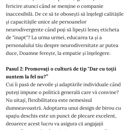
fericire atunci când se menține o companie
inaccesibilă. De ce să te obosești să înțelegi calitățile
și capacitățile unice ale persoanelor
neurodivergente când poți să lipești leneș eticheta
de "inapt"? La urma urmei, educarea ta și a
personalului tău despre neurodiversitate ar putea
duce, Doamne ferește, la empatie și înțelegere.
Pasul 2: Promovați o cultură de tip "Dar cu toții
suntem la fel nu?”
Cui îi pasă de nevoile și adaptările individuale când
puteți impune o politică generală care vă convine?
Nu uitați, flexibilitatea este nemesisul
dumneavoastră. Adoptarea unui design de birou cu
spațiu deschis este un punct de plecare excelent,
deoarece acest lucru va asigura că angajații