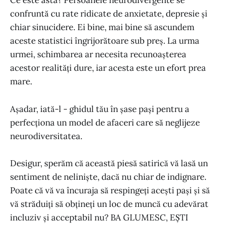
Ce este asta? Persoanele neurodivergente se
confruntă cu rate ridicate de anxietate, depresie și
chiar sinucidere. Ei bine, mai bine să ascundem
aceste statistici îngrijorătoare sub preș. La urma
urmei, schimbarea ar necesita recunoașterea
acestor realități dure, iar acesta este un efort prea
mare.
Așadar, iată-l - ghidul tău în șase pași pentru a
perfecționa un model de afaceri care să neglijeze
neurodiversitatea.
Desigur, sperăm că această piesă satirică vă lasă un
sentiment de neliniște, dacă nu chiar de indignare.
Poate că vă va încuraja să respingeți acești pași și să
vă străduiți să obțineți un loc de muncă cu adevărat
incluziv și acceptabil nu? BA GLUMESC, EȘTI