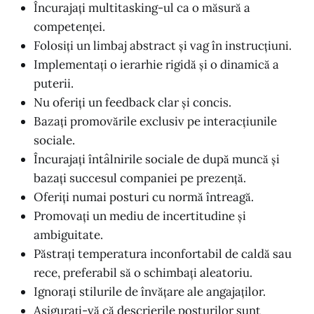
Încurajați multitasking-ul ca o măsură a
competenței.
Folosiți un limbaj abstract și vag în instrucțiuni.
Implementați o ierarhie rigidă și o dinamică a
puterii.
Nu oferiți un feedback clar și concis.
Bazați promovările exclusiv pe interacțiunile
sociale.
Încurajați întâlnirile sociale de după muncă și
bazați succesul companiei pe prezență.
Oferiți numai posturi cu normă întreagă.
Promovați un mediu de incertitudine și
ambiguitate.
Păstrați temperatura inconfortabil de caldă sau
rece, preferabil să o schimbați aleatoriu.
Ignorați stilurile de învățare ale angajaților.
Asigurați-vă că descrierile posturilor sunt