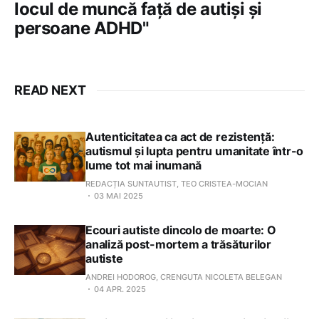
locul de muncă față de autiși și
persoane ADHD"
READ NEXT
Autenticitatea ca act de rezistență:
autismul și lupta pentru umanitate într-o
lume tot mai inumană
REDACȚIA SUNTAUTIST, TEO CRISTEA-MOCIAN
03 MAI 2025
Ecouri autiste dincolo de moarte: O
analiză post-mortem a trăsăturilor
autiste
ANDREI HODOROG, CRENGUTA NICOLETA BELEGAN
04 APR. 2025