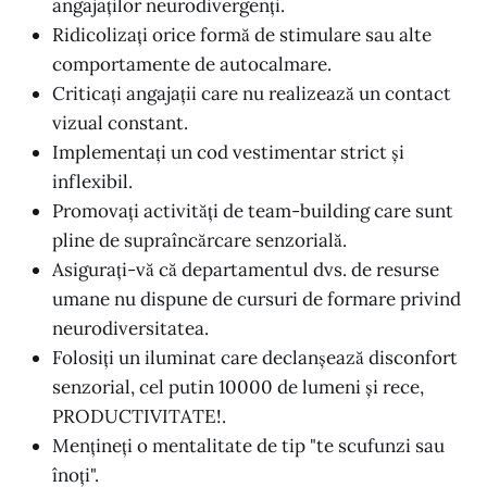
angajaților neurodivergenți.
Ridicolizați orice formă de stimulare sau alte
comportamente de autocalmare.
Criticați angajații care nu realizează un contact
vizual constant.
Implementați un cod vestimentar strict și
inflexibil.
Promovați activități de team-building care sunt
pline de supraîncărcare senzorială.
Asigurați-vă că departamentul dvs. de resurse
umane nu dispune de cursuri de formare privind
neurodiversitatea.
Folosiți un iluminat care declanșează disconfort
senzorial, cel putin 10000 de lumeni și rece,
PRODUCTIVITATE!.
Mențineți o mentalitate de tip "te scufunzi sau
înoți".