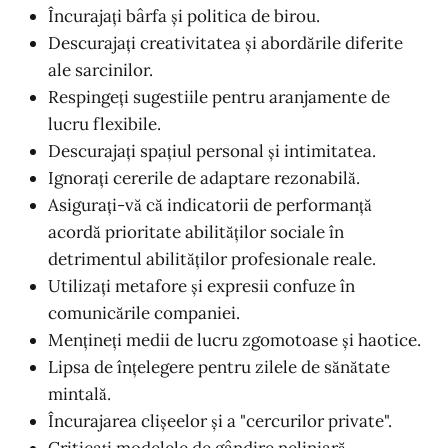
Încurajați bârfa și politica de birou.
Descurajați creativitatea și abordările diferite
ale sarcinilor.
Respingeți sugestiile pentru aranjamente de
lucru flexibile.
Descurajați spațiul personal și intimitatea.
Ignorați cererile de adaptare rezonabilă.
Asigurați-vă că indicatorii de performanță
acordă prioritate abilităților sociale în
detrimentul abilităților profesionale reale.
Utilizați metafore și expresii confuze în
comunicările companiei.
Mențineți medii de lucru zgomotoase și haotice.
Lipsa de înțelegere pentru zilele de sănătate
mintală.
Încurajarea clișeelor și a "cercurilor private".
Criticați modelele de gândire neliniară.