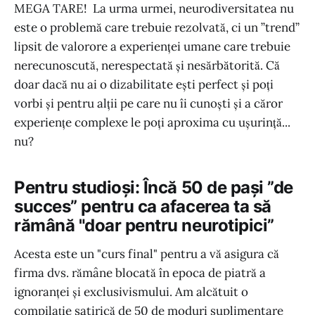
MEGA TARE! La urma urmei, neurodiversitatea nu
este o problemă care trebuie rezolvată, ci un ”trend”
lipsit de valorore a experienței umane care trebuie
nerecunoscută, nerespectată și nesărbătorită. Că
doar dacă nu ai o dizabilitate ești perfect și poți
vorbi și pentru alții pe care nu îi cunoști și a căror
experiențe complexe le poți aproxima cu ușurință...
nu?
Pentru studioși: Încă 50 de pași ”de
succes” pentru ca afacerea ta să
rămână "doar pentru neurotipici”
Acesta este un "curs final" pentru a vă asigura că
firma dvs. rămâne blocată în epoca de piatră a
ignoranței și exclusivismului. Am alcătuit o
compilație satirică de 50 de moduri suplimentare