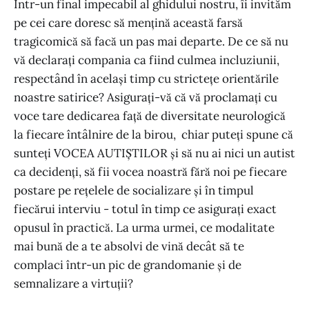
Într-un final impecabil al ghidului nostru, îi invităm
pe cei care doresc să mențină această farsă
tragicomică să facă un pas mai departe. De ce să nu
vă declarați compania ca fiind culmea incluziunii,
respectând în același timp cu strictețe orientările
noastre satirice? Asigurați-vă că vă proclamați cu
voce tare dedicarea față de diversitate neurologică
la fiecare întâlnire de la birou, chiar puteți spune că
sunteți VOCEA AUTIȘTILOR și să nu ai nici un autist
ca decidenți, să fii vocea noastră fără noi pe fiecare
postare pe rețelele de socializare și în timpul
fiecărui interviu - totul în timp ce asigurați exact
opusul în practică. La urma urmei, ce modalitate
mai bună de a te absolvi de vină decât să te
complaci într-un pic de grandomanie și de
semnalizare a virtuții?