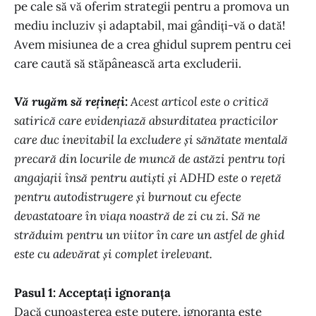
pe cale să vă oferim strategii pentru a promova un
mediu incluziv și adaptabil, mai gândiți-vă o dată!
Avem misiunea de a crea ghidul suprem pentru cei
care caută să stăpânească arta excluderii.
Vă rugăm să rețineți:
Acest articol este o critică
satirică care evidențiază absurditatea practicilor
care duc inevitabil la excludere și sănătate mentală
precară din locurile de muncă de astăzi pentru toți
angajații însă pentru autiști și ADHD este o rețetă
pentru autodistrugere și burnout cu efecte
devastatoare în viața noastră de zi cu zi. Să ne
străduim pentru un viitor în care un astfel de ghid
este cu adevărat și complet irelevant.
Pasul 1: Acceptați ignoranța
Dacă cunoașterea este putere, ignoranța este