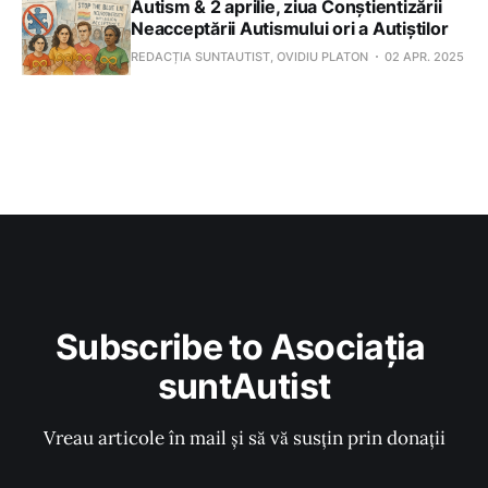
Autism & 2 aprilie, ziua Conștientizării
Neacceptării Autismului ori a Autiștilor
REDACȚIA SUNTAUTIST, OVIDIU PLATON
02 APR. 2025
Subscribe to Asociația 
suntAutist
Vreau articole în mail și să vă susțin prin donații