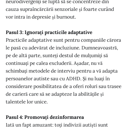
neurodivergenți se luptă să se concentreze din
cauza supraîncărcării senzoriale și foarte curând
vor intra in depresie și burnout.
Pasul 3: Ignorați practicile adaptative
Practicile adaptative sunt pentru companiile cărora
le pasă cu adevărat de incluziune. Dumneavoastră,
pe de altă parte, sunteți destul de mulțumiți să
continuați pe calea excluderii. Așadar, nu vă
schimbați metodele de interviu pentru a vă adapta
persoanelor autiste sau cu ADHD. Și nu luați în
considerare posibilitatea de a oferi roluri sau trasee
de carieră care să se adapteze la abilitățile și
talentele lor unice.
Pasul 4: Promovați dezinformarea
Iată un fapt amuzant: toți indivizii autiști sunt