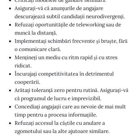
Asigurați-vă că anunțurile de angajare
descurajează subtil candidații neurodivergenți.
Refuzați oportunitățile de teleworking sau de
muncă la distanță.
Implementați schimbări frecvente și bruște, fără
o comunicare clară.
Mențineți un mediu cu ritm rapid și cu stres
ridicat.
Încurajați competitivitatea în detrimentul
cooperării.
Arătați toleranță zero pentru rutină. Asigurați-vă
că programul de lucru e imprevizibil.
Concediați angajații care au nevoie de mai mult
timp pentru a procesa informațiile.
Refuzați accesul la căștile cu anulare a
zgomotului sau la alte ajutoare similare.