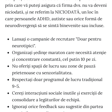
prin care vă puteți asigura că firma dvs. nu va deveni
niciodată, și ne referim la NICIODATĂ, un loc în
care persoanele ADHD, autiste sau orice formă de
neurodivergență să se simtă binevenite sau incluse.
Lansați o campanie de recrutare "Doar pentru
neurotipici".
Organizați ședințe maraton care necesită atenție
și concentrare constantă, cel putin 10 pe zi.
Nu oferiți spații de lucru sau zone de pauză
prietenoase cu senzorialitatea.
Respectați doar programul de lucru tradițional
9-5.
Cereți interacțiuni sociale inutile și exerciții de
consolidare a legăturilor de echipă.
Ignorați orice feedback sau sugestie din partea