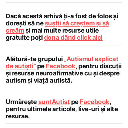
Dacă acestă arhivă ți-a fost de folos și
dorești să ne
susții să creștem și să
creăm
și mai multe resurse utile
gratuite poți
dona dând click aici
Alătură-te grupului
„
Autismul explicat
de autiști”
pe
Facebook
, pentru discuții
și resurse neuroafirmative cu și despre
autism și viață autistă.
Urmărește
suntAutist
pe
Facebook
,
pentru ultimele articole, live-uri și alte
resurse.