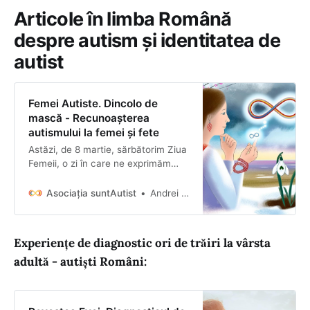
Articole în limba Română
despre autism și identitatea de
autist
Femei Autiste. Dincolo de
mască - Recunoașterea
autismului la femei și fete
Astăzi, de 8 martie, sărbătorim Ziua
Femeii, o zi în care ne exprimăm
recunoștința și aprecierea pentru
femeile din viețile noastre și din
Asociația suntAutist
Andrei Hodorog
întreaga lume. În România, această
zi are o semnificație aparte. Ea ne
aduce aminte de lupta femeilor
Experiențe de diagnostic ori de trăiri la vârsta
pentru egalitate, demnitate și
adultă - autiști Români:
respect. Deși am parcurs un drum