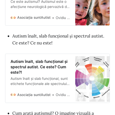
Ce este autismul? Autismul este o
afecțiune neurologică pervazivă de
dezvoltare care afectează
aproximativ 1-2% din ființele umane.
Asociația suntAutist
Ovidiu Platon
Ca să detaliez…
Autism înalt, slab funcțional și spectrul autist.
Ce este? Ce nu este!
Autism înalt, slab funcțional și
spectrul autist. Ce este? Cum
este?!
Autism înalt și slab funcțional, sunt
etichete funcționale ale spectrului
autist. Află în acest articol un mod
de percepere autismul. care ajută
Asociația suntAutist
Ovidiu Platon
autiștii.
Cum arată autismul? O imagine vizuală a