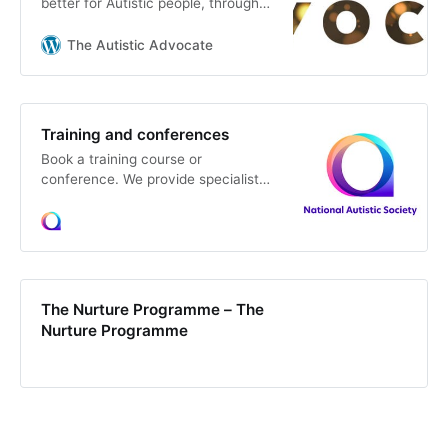
better for Autistic people, through
my blog, Consultancy, Training and
supporting Autistic people both
The Autistic Advocate
online and offline.
Training and conferences
Book a training course or
conference. We provide specialist
training for professionals through
online, virtual, face to face or
training at your workplace.
The Nurture Programme – The
Nurture Programme