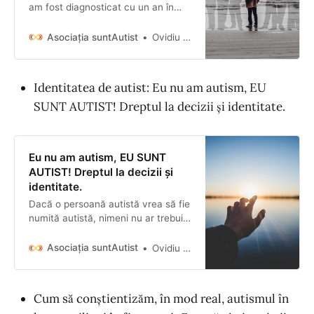
am fost diagnosticat cu un an în
urmă ca fiind autist cu nevoi
scăzute de suport. În acest an, am
Asociația suntAutist
Ovidiu Platon
fost implicat activ în cunoașterea
tribului autist din care fac parte, cu
problemele și bucuriile noastre, în
Identitatea de autist: Eu nu am autism, EU
cunoașterea familiilor care ne-au
SUNT AUTIST! Dreptul la decizii și identitate.
născut și care ne cresc…
Eu nu am autism, EU SUNT
AUTIST! Dreptul la decizii și
identitate.
Dacă o persoană autistă vrea să fie
numită autistă, nimeni nu ar trebui
să aibă dreptul să o corecteze.
Dacă o persoană autistă vrea să fie
Asociația suntAutist
Ovidiu Platon
numită „persoană cu autism”, nici
eu, nici o altă persoană, indiferent
de neurotip, nu avem dreptul să o
Cum să conștientizăm, în mod real, autismul în
corectăm. Pănă la urmă, cu toții ne