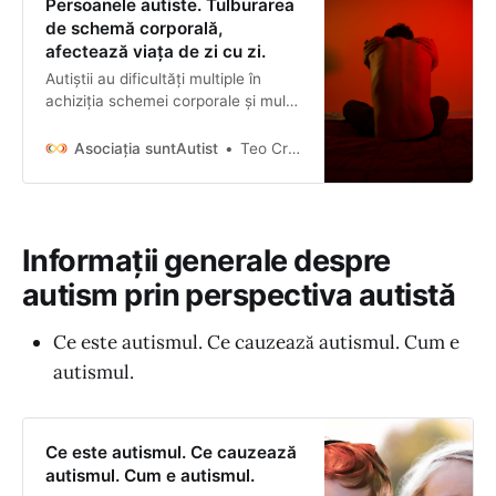
Persoanele autiste. Tulburarea
persoane din aceeași categor…
de schemă corporală,
afectează viața de zi cu zi.
Autiștii au dificultăți multiple în
achiziția schemei corporale și mulți
suferim din cauza tulburărilor de
dezvoltare ale acesteia.
Asociația suntAutist
Teo Cristea-Mocian
Informații generale despre
autism prin perspectiva autistă
Ce este autismul. Ce cauzează autismul. Cum e
autismul.
Ce este autismul. Ce cauzează
autismul. Cum e autismul.