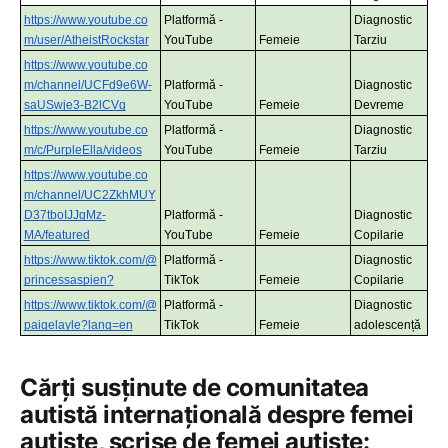
https://www.youtube.co
Platformă - 
Diagnostic 
m/user/AtheistRockstar
YouTube
Femeie
Tarziu
https://www.youtube.co
m/channel/UCFd9e6W-
Platformă - 
Diagnostic 
saUSwje3-B2lCVg
YouTube
Femeie
Devreme
https://www.youtube.co
Platformă - 
Diagnostic 
m/c/PurpleElla/videos
YouTube
Femeie
Tarziu
https://www.youtube.co
m/channel/UC2ZkhMUY
D37tboIJJgMz-
Platformă - 
Diagnostic 
MA/featured
YouTube
Femeie
Copilarie
https://www.tiktok.com/@
Platformă - 
Diagnostic 
princessaspien?
TikTok
Femeie
Copilarie
https://www.tiktok.com/@
Platformă - 
Diagnostic 
paigelayle?lang=en
TikTok
Femeie
adolescență
Cărți susținute de comunitatea
autistă internațională despre femei
autiste, scrise de femei autiste: