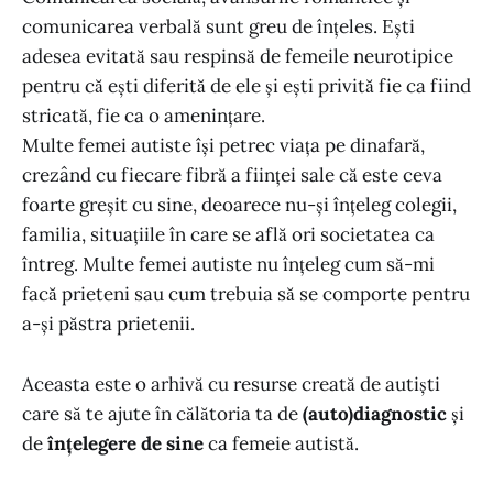
comunicarea verbală sunt greu de înțeles. Ești
adesea evitată sau respinsă de femeile neurotipice
pentru că ești diferită de ele și ești privită fie ca fiind
stricată, fie ca o amenințare.
Multe femei autiste își petrec viața pe dinafară,
crezând cu fiecare fibră a ființei sale că este ceva
foarte greșit cu sine, deoarece nu-și înțeleg colegii,
familia, situațiile în care se află ori societatea ca
întreg. Multe femei autiste nu înțeleg cum să-mi
facă prieteni sau cum trebuia să se comporte pentru
a-și păstra prietenii.
Aceasta este o arhivă cu resurse creată de autiști
care să te ajute în călătoria ta de
(auto)diagnostic
și
de
înțelegere de sine
ca femeie autistă.