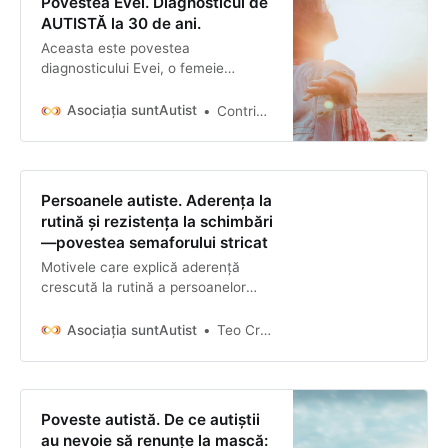
Povestea Evei. Diagnosticul de
AUTISTĂ la 30 de ani.
Aceasta este povestea
diagnosticului Evei, o femeie
autistă. Pentru femei diagnosticul
de autism este o ultimă opțiune
Asociația suntAutist
Contributori autiști
când focusul este doar pe băieți și
bărbați printr-un filtru foarte rigid,
patologizant și discriminatoriu.
Diagnosticul de autist este o
Persoanele autiste. Aderența la
revelație confuzantă la fel de mult
rutină și rezistența la schimbări
pe cât…
—povestea semaforului stricat
Motivele care explică aderență
crescută la rutină a persoanelor
autiste sau intoleranța pe care
acestea o manifestă față de
Asociația suntAutist
Teo Cristea-Mocian
schimbări. Teo aprofundează
această temă prin nevoia sa de
certitudine, control și confort (greu
de obținut și menținut) și printr-un
Poveste autistă. De ce autiștii
exemplu relevant din viața sa.
au nevoie să renunțe la mască: