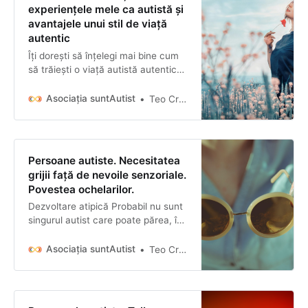
experiențele mele ca autistă și
avantajele unui stil de viață
autentic
Îți dorești să înțelegi mai bine cum
să trăiești o viață autistă autentică
și să scapi de mască? Atunci
trebuie să citești acest articol scris
Asociația suntAutist
Teo Cristea-Mocian
de Teo, o femeie autistă.
Descoperă cum a fost pentru ea
procesul de demascare și cum a
reușit să își găsească autenticitatea
Persoane autiste. Necesitatea
autistă. În plus, vei afla desp…
grijii față de nevoile senzoriale.
Povestea ochelarilor.
Dezvoltare atipică Probabil nu sunt
singurul autist care poate părea, în
același timp, și deosebit de deștept,
matur, înțelept dar și tăntălău,
Asociația suntAutist
Teo Cristea-Mocian
imatur, fără habar. Asta se întâmplă
când oamenii ne judecă comparând
comportamentul nostru cu
așteptările pe care le au de la