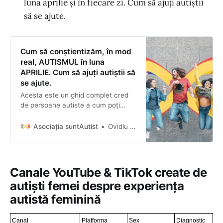
luna aprilie și în fiecare zi. Cum să ajuți autiștii
dorim ca persoane…
să se ajute.
Cum să conștientizăm, în mod
real, AUTISMUL în luna
APRILIE. Cum să ajuți autiștii să
se ajute.
Acesta este un ghid complet cred
de persoane autiste a cum poți
începe sâ pui bazele unei schimbări
sociale de lungă durată cu impact
Asociația suntAutist
Ovidiu Platon
vizibil în viața ta și a persoanelor
autiste pe care le cunoști în scurt
timp.
Canale YouTube & TikTok create de
autiști femei despre experiența
autistă feminină
Canal
Platforma
Sex
Diagnostic