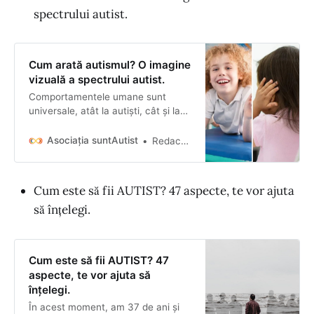
spectrului autist.
Cum arată autismul? O imagine
vizuală a spectrului autist.
Comportamentele umane sunt
universale, atât la autiști, cât și la
neurotipici. Vom descoperi cum
intensitatea lor, contextul și
Asociația suntAutist
Redacția suntAutist
percepția variază.
Cum este să fii AUTIST? 47 aspecte, te vor ajuta
să înțelegi.
Cum este să fii AUTIST? 47
aspecte, te vor ajuta să
înțelegi.
În acest moment, am 37 de ani și