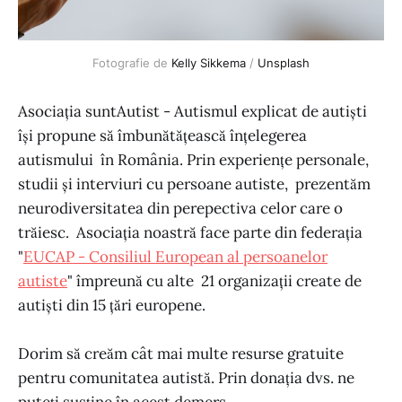
Fotografie de
Kelly Sikkema
/
Unsplash
Asociația suntAutist - Autismul explicat de autiști
își propune să îmbunătățească înțelegerea
autismului în România. Prin experiențe personale,
studii și interviuri cu persoane autiste, prezentăm
neurodiversitatea din perepectiva celor care o
trăiesc. Asociația noastră face parte din federația
"
EUCAP - Consiliul European al persoanelor
autiste
" împreună cu alte 21 organizații create de
autiști din 15 țări europene.
Dorim să creăm cât mai multe resurse gratuite
pentru comunitatea autistă. Prin donația dvs. ne
puteți susține în acest demers.