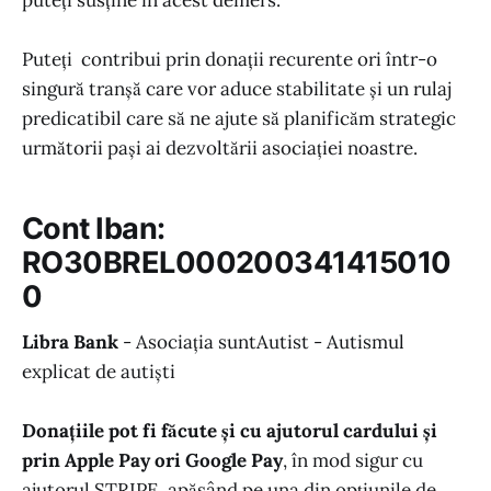
Puteți contribui prin donații recurente ori într-o
singură tranșă care vor aduce stabilitate și un rulaj
predicatibil care să ne ajute să planificăm strategic
următorii pași ai dezvoltării asociației noastre.
Cont Iban:
RO30BREL000200341415010
0
Libra Bank
- Asociația suntAutist - Autismul
explicat de autiști
Donațiile pot fi făcute și cu ajutorul cardului și
prin Apple Pay ori Google Pay
, în mod sigur cu
ajutorul STRIPE, apăsând pe una din opțiunile de