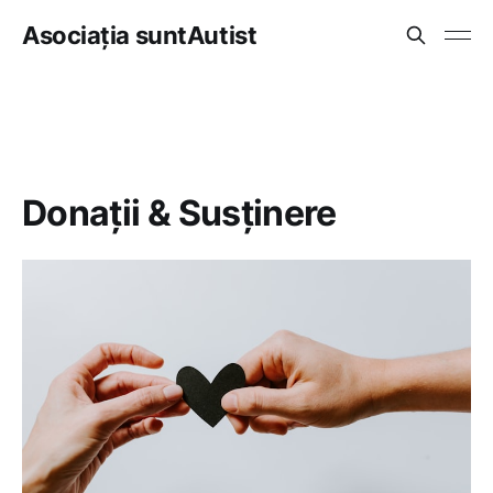
Asociația suntAutist
Donații & Susținere