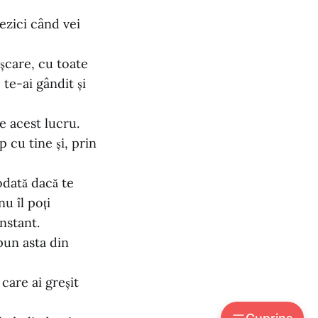
ezici când vei
ișcare, cu toate
 te-ai gândit și
e acest lucru.
 cu tine și, prin
odată dacă te
u îl poți
nstant.
pun asta din
are ai greșit