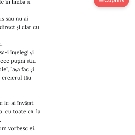
Cuprins
e în limba și
Aspecte ale vieții trăite prin filtrul autist
us sau nu ai
Aspecte ale vieții interioare
direct și clar cu
t.
-i înțelegi și
ece puțini știu
e”, ”așa fac și
e creierul tău
 le-ai învățat
, cu toate că, la
.
cum vorbesc ei,