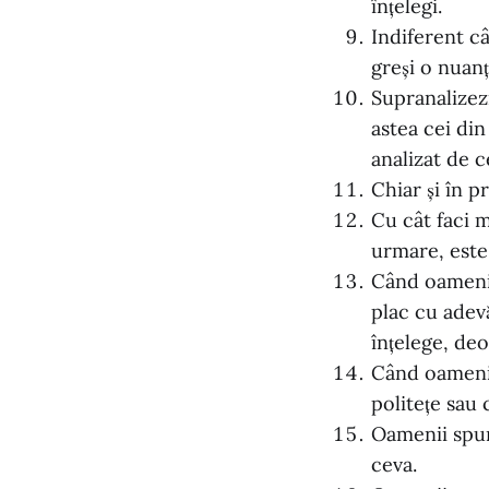
înțelegi.
Indiferent câ
greși o nuanț
Supranalizezi
astea cei din 
analizat de c
Chiar și în p
Cu cât faci m
urmare, este 
Când oamenii 
plac cu adevă
înțelege, deo
Când oamenii 
politețe sau 
Oamenii spun
ceva.