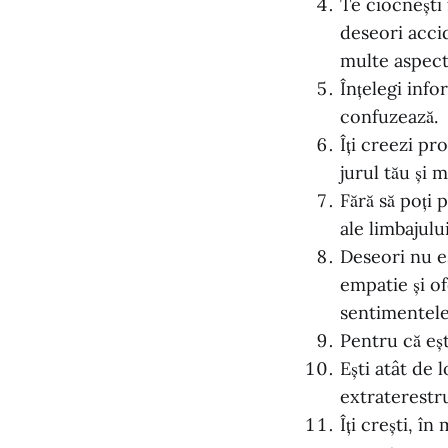
Te ciocnești 
deseori accid
multe aspecte
Înțelegi info
confuzează.
Îți creezi pr
jurul tău și 
Fără să poți
ale limbajului
Deseori nu e
empatie și of
sentimentele
Pentru că eșt
Ești atât de 
extraterestru
Îți crești, î