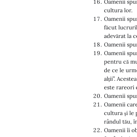
Oamenii spun
cultura lor.
Oamenii spun
făcut lucruri
adevărat la c
Oamenii spun 
Oamenii spun 
pentru că mu
de ce le urmea
alții”. Acest
este rareori 
Oamenii spun 
Oamenii care
cultura și le
rândul tău, î
Oamenii îi ob