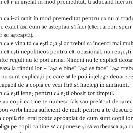
 că i-ai înșelat în mod premeditat, traducând lucruril
 că i-ai rănit în mod premeditat pentru că nu ai trad
le exact așa cum se așteptau să faci (căci rareori spun 
e se așteaptă).
că e vina ta că ești așa și ar trebui să încerci mai mul
că ești nepoliticos pentru că, ocazional, nu reușești să
lte reguli nu le poți urma. Nimeni nu le explică deoar
ză la rândul lor – ”așa e bine”, ”așa se face”, ”așa trebui
ea nu sunt explicații pe care să le poți înțelege deoarec
capabil de a copia ce vezi fără să înțelegi în amănunt.
că ești leneș pentru că ești obosit tot timpul.
 au copii ca tine te numesc fals sau prefăcut deoarece
 poți vorbi limba suficient de mult pentru a te descurca
n copilărie, erai poate aproapiat de cum sunt copii lor
ligă pe copii ca tine să acționeze și să vorbească așa 