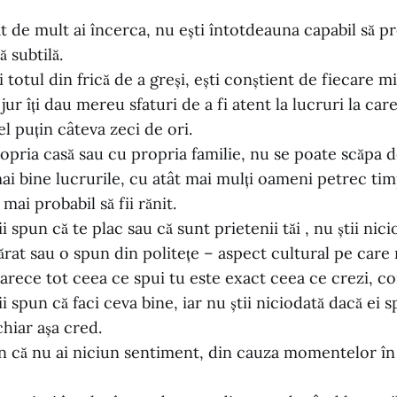
t de mult ai încerca, nu ești întotdeauna capabil să pr
ă subtilă.
 totul din frică de a greși, ești conștient de fiecare m
jur îți dau mereu sfaturi de a fi atent la lucruri la care
el puțin câteva zeci de ori.
ropria casă sau cu propria familie, nu se poate scăpa d
ai bine lucrurile, cu atât mai mulți oameni petrec timp
mai probabil să fii rănit.
spun că te plac sau că sunt prietenii tăi , nu știi nici
rat sau o spun din politețe – aspect cultural pe care n
arece tot ceea ce spui tu este exact ceea ce crezi, co
spun că faci ceva bine, iar nu știi niciodată dacă ei s
chiar așa cred.
 că nu ai niciun sentiment, din cauza momentelor în c