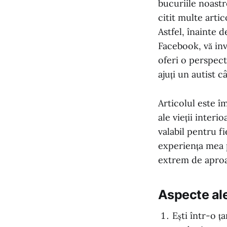
bucuriile noastr
citit multe artic
Astfel, înainte 
Facebook, vă invi
oferi o perspect
ajuți un autist 
Articolul este împ
ale vieții interio
valabil pentru f
experiența mea pe
extrem de aproape
Aspecte ale v
Ești într-o ț