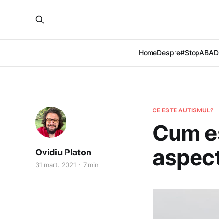
Home
Despre
#StopABA
D
CE ESTE AUTISMUL?
Cum es
aspecte
Ovidiu Platon
31 mart. 2021
7 min