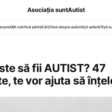
Asociația suntAutist
espreABA.ro
Arhivă părinți
Cărți
Totul despre autism
Ești autistă?
Ești a
te să fii AUTIST? 47
, te vor ajuta să înțel