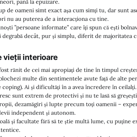
neori, până la epuizare.
up de oameni simt exact așa cum simți tu, dar sunt as
ri nu au puterea de a interacționa cu tine.
oști ”persoane informate” care îți spun că ești bolnav
i degrabă decât, pur și simplu, diferit de majoritatea c
vieții interioare
ost rănit de cei mai apropiați de tine în timpul creșteri
 blochezi multe din sentimentele avute față de alte pe
oping). Ai și dificultăți în a avea încredere în ceilalți.
resc sunt extrem de protectivi și nu te lasă să greșești,
ropii, dezamăgiri și lupte precum toți oamenii – exper
 devii independent și autonom.
oală și facultate fără să te știe multă lume, cu puține 
tentice.