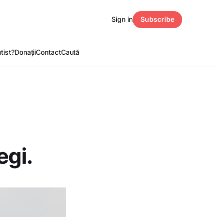
Sign in
Subscribe
utist?
Donații
Contact
Caută
egi.