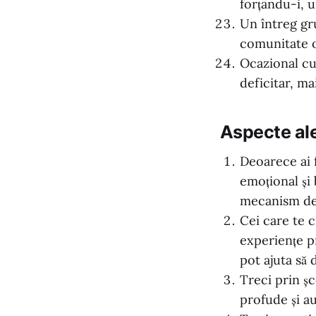
forțându-i, u
Un întreg gr
comunitate o
Ocazional cun
deficitar, ma
Aspecte ale 
Deoarece ai f
emoțional și
mecanism de c
Cei care te c
experiențe p
pot ajuta să
Treci prin șc
profude și au