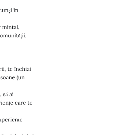
cunși în
 mintal,
omunității.
i, te închizi
rsoane (un
 să ai
iențe care te
experiențe