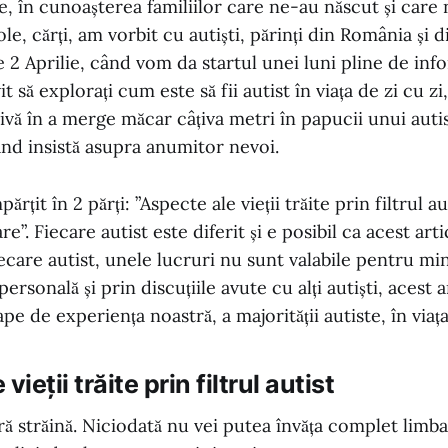
e, în cunoașterea familiilor care ne-au născut și care
ole, cărți, am vorbit cu autiști, părinți din România și di
de 2 Aprilie, când vom da startul unei luni pline de inf
t să explorați cum este să fii autist în viața de zi cu zi,
ivă în a merge măcar câțiva metri în papucii unui autist
când insistă asupra anumitor nevoi.
ărțit în 2 părți: ”Aspecte ale vieții trăite prin filtrul au
are”. Fiecare autist este diferit și e posibil ca acest arti
iecare autist, unele lucruri nu sunt valabile pentru min
rsonală și prin discuțiile avute cu alți autiști, acest a
 de experiența noastră, a majorității autiste, în viața 
ieții trăite prin filtrul autist
ară străină. Niciodată nu vei putea învăța complet limba