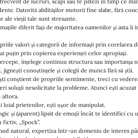
frecvent de lucruri, scapi sau te pătezi în timp ce măn
ente. Datorită abilităților motorii fine slabe, fără con
 ale vieții tale sunt stresante.
rmațiile diferit față de majoritatea oamenilor și asta îi
opriile valori și categorii de informații prin corelarea d
mai puțin prin copierea experienței celor apropiați.
 percepe, înțelege continuu structura sau importanța n
, jignești cunoștințele și colegii de muncă fără să știi.
ști conștient de propriile sentimente, treci cu veder
eri soluții nesolicitate la probleme. Atunci ești acuzat 
 altora.
i loial prietenilor, ești ușor de manipulat.
logic și (aparent) lipsit de emoții încât te identifici cu
 fictiv, „Spock”.
n mod natural, expertiza într-un domeniu de interes pâ