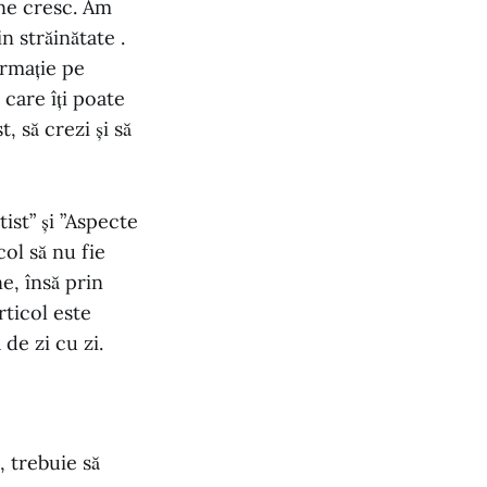
 ne cresc. Am
n străinătate .
ormație pe
 care îți poate
, să crezi și să
tist” și ”Aspecte
col să nu fie
e, însă prin
rticol este
de zi cu zi.
, trebuie să