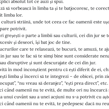
plici absolut tot ce auzi și spui.
ă să vorbească în limba ta și te batjocoresc, te corec
it limba lor.
o cultură străină, unde tot ceea ce fac oamenii este ușo
 pare potrivit.
ri greșești o parte a limbii sau culturii, cei din jur se 
cesiv și deseori, își bat joc de tine.
ucrurilor care te relaxează, te bucură, te amuză, te aju
in jur sau te fac să te simți bine sunt considerate nen
au disruptive și sunt descurajate de cei din jur.
ită în mod inconștient pentru că ești diferit de ei, chi
ești limba și încerci să te integrezi – de obicei, prin 
 ocupat”, “nu vreau să deranjez”, “ești prea direct”, etc.
ci când oamenii nu te evită, de multe ori nu încearcă 
 unui cuvânt sau a unei acțiuni nu s-a potrivit cu aște
ci când oamenii nu te evită, te pedepsesc dacă nu reuș