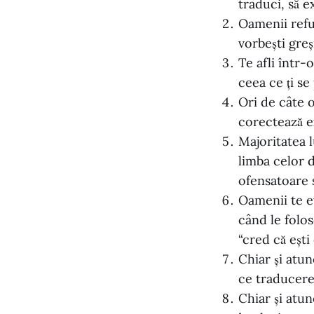
traduci, să ex
Oamenii refuz
vorbești greș
Te afli într-
ceea ce ți se
Ori de câte o
corectează ex
Majoritatea l
limba celor d
ofensatoare s
Oamenii te ev
când le folos
“cred că ești
Chiar și atun
ce traducerea
Chiar și atun