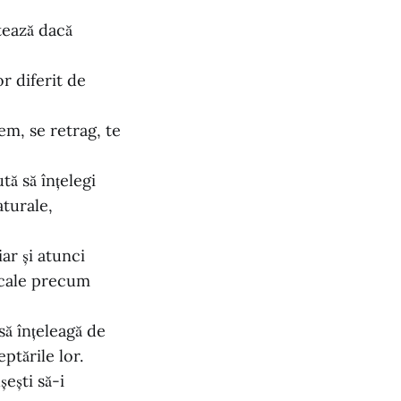
tează dacă
r diferit de
tem, se retrag, te
tă să înțelegi
aturale,
ar și atunci
zicale precum
să înțeleagă de
ptările lor.
ești să-i