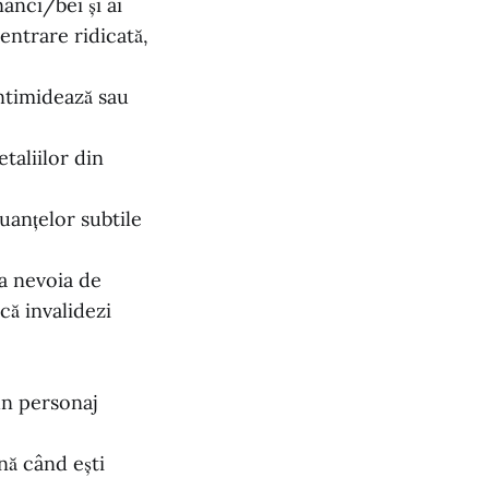
ânci/bei și ai
centrare ridicată,
 intimidează sau
etaliilor din
uanțelor subtile
ea nevoia de
că invalidezi
 un personaj
nă când ești