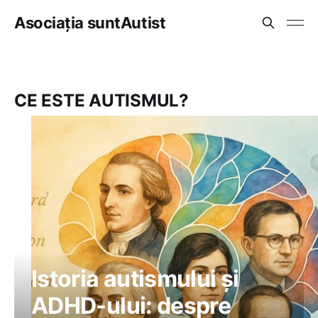
Asociația suntAutist
CE ESTE AUTISMUL?
Istoria autismului și
ADHD-ului: despre