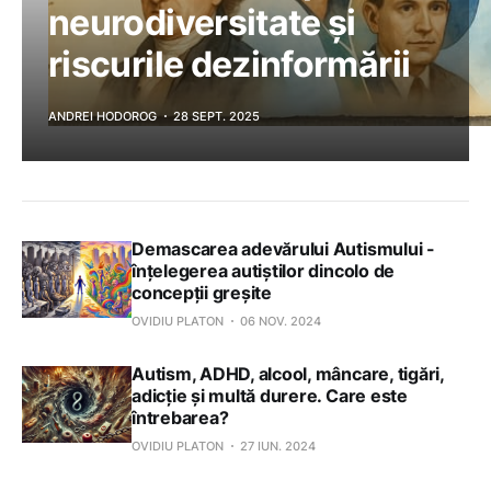
neurodiversitate și
riscurile dezinformării
ANDREI HODOROG
28 SEPT. 2025
Demascarea adevărului Autismului -
înțelegerea autiștilor dincolo de
concepții greșite
OVIDIU PLATON
06 NOV. 2024
Autism, ADHD, alcool, mâncare, tigări,
adicție și multă durere. Care este
întrebarea?
OVIDIU PLATON
27 IUN. 2024