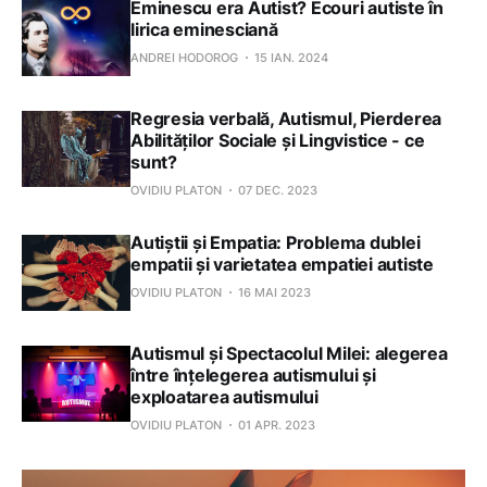
Eminescu era Autist? Ecouri autiste în
lirica eminesciană
ANDREI HODOROG
15 IAN. 2024
Regresia verbală, Autismul, Pierderea
Abilităților Sociale și Lingvistice - ce
sunt?
OVIDIU PLATON
07 DEC. 2023
Autiștii și Empatia: Problema dublei
empatii și varietatea empatiei autiste
OVIDIU PLATON
16 MAI 2023
Autismul și Spectacolul Milei: alegerea
între înțelegerea autismului și
exploatarea autismului
OVIDIU PLATON
01 APR. 2023