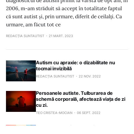
diagnosticul de autism primit la vârsta de opt ani, în
2006, m-am străduit să accept în totalitate faptul
că sunt autist și, prin urmare, diferit de ceilalți. Ca
urmare, am făcut tot ce
REDACȚIA SUNTAUTIST
21 MART. 2023
Autism cu apraxie: o dizabilitate nu
tocmai invizibilă
REDACȚIA SUNTAUTIST
22 NOV. 2022
Persoanele autiste. Tulburarea de
schemă corporală, afectează viața de zi
cu zi.
TEO CRISTEA-MOCIAN
06 SEPT. 2022
Persoanele autiste au mai multe șanse
de a fi LGBTQ+