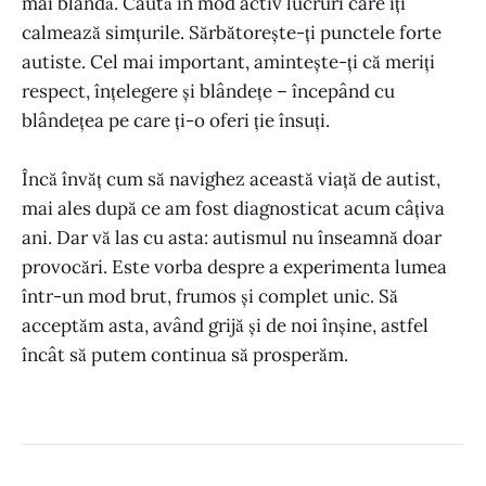
mai blândă. Caută în mod activ lucruri care îți
calmează simțurile. Sărbătorește-ți punctele forte
autiste. Cel mai important, amintește-ți că meriți
respect, înțelegere și blândețe – începând cu
blândețea pe care ți-o oferi ție însuți.
Încă învăț cum să navighez această viață de autist,
mai ales după ce am fost diagnosticat acum câțiva
ani. Dar vă las cu asta: autismul nu înseamnă doar
provocări. Este vorba despre a experimenta lumea
într-un mod brut, frumos și complet unic. Să
acceptăm asta, având grijă și de noi înșine, astfel
încât să putem continua să prosperăm.