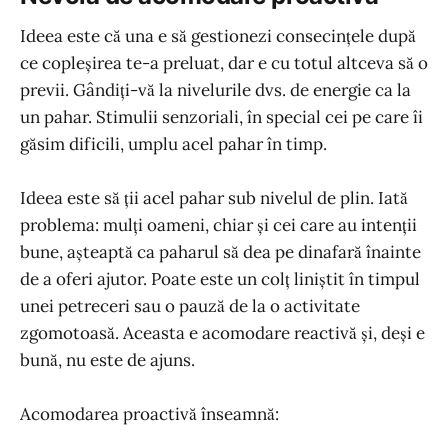
Ideea este că una e să gestionezi consecințele după
ce copleșirea te-a preluat, dar e cu totul altceva să o
previi. Gândiți-vă la nivelurile dvs. de energie ca la
un pahar. Stimulii senzoriali, în special cei pe care îi
găsim dificili, umplu acel pahar în timp.
Ideea este să ții acel pahar sub nivelul de plin. Iată
problema: mulți oameni, chiar și cei care au intenții
bune, așteaptă ca paharul să dea pe dinafară înainte
de a oferi ajutor. Poate este un colț liniștit în timpul
unei petreceri sau o pauză de la o activitate
zgomotoasă. Aceasta e acomodare reactivă și, deși e
bună, nu este de ajuns.
Acomodarea proactivă înseamnă: