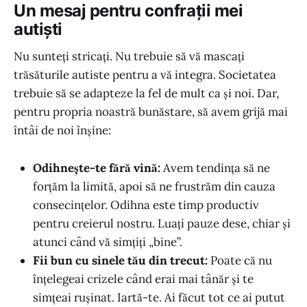
Un mesaj pentru confrații mei
autiști
Nu sunteți stricați. Nu trebuie să vă mascați
trăsăturile autiste pentru a vă integra. Societatea
trebuie să se adapteze la fel de mult ca și noi. Dar,
pentru propria noastră bunăstare, să avem grijă mai
întâi de noi înșine:
Odihnește-te fără vină:
Avem tendința să ne
forțăm la limită, apoi să ne frustrăm din cauza
consecințelor. Odihna este timp productiv
pentru creierul nostru. Luați pauze dese, chiar și
atunci când vă simțiți „bine”.
Fii bun cu sinele tău din trecut:
Poate că nu
înțelegeai crizele când erai mai tânăr și te
simțeai rușinat. Iartă-te. Ai făcut tot ce ai putut