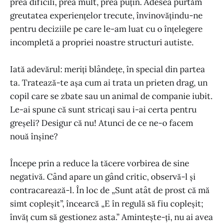
prea dificili, prea mult, prea puțin. Adesea purtăm
greutatea experiențelor trecute, învinovățindu-ne
pentru deciziile pe care le-am luat cu o înțelegere
incompletă a propriei noastre structuri autiste.
Iată adevărul: meriți blândețe, în special din partea
ta. Tratează-te așa cum ai trata un prieten drag, un
copil care se zbate sau un animal de companie iubit.
Le-ai spune că sunt stricați sau i-ai certa pentru
greșeli? Desigur că nu! Atunci de ce ne-o facem
nouă înșine?
Începe prin a reduce la tăcere vorbirea de sine
negativă. Când apare un gând critic, observă-l și
contracarează-l. În loc de „Sunt atât de prost că mă
simt copleșit”, încearcă „E în regulă să fiu copleșit;
învăț cum să gestionez asta.” Amintește-ți, nu ai avea