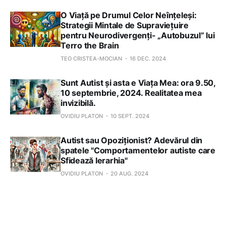
O Viață pe Drumul Celor Neînțeleși:
Strategii Mintale de Supraviețuire
pentru Neurodivergenți- „Autobuzul” lui
Terro the Brain
TEO CRISTEA-MOCIAN
16 DEC. 2024
Sunt Autist și asta e Viața Mea: ora 9.50,
10 septembrie, 2024. Realitatea mea
invizibilă.
OVIDIU PLATON
10 SEPT. 2024
Autist sau Opoziționist? Adevărul din
spatele "Comportamentelor autiste care
Sfidează Ierarhia"
OVIDIU PLATON
20 AUG. 2024