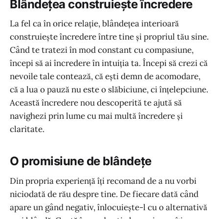
Blândețea construiește încredere
La fel ca în orice relație, blândețea interioară
construiește încredere între tine și propriul tău sine.
Când te tratezi în mod constant cu compasiune,
începi să ai încredere în intuiția ta. Începi să crezi că
nevoile tale contează, că ești demn de acomodare,
că a lua o pauză nu este o slăbiciune, ci înțelepciune.
Această încredere nou descoperită te ajută să
navighezi prin lume cu mai multă încredere și
claritate.
O promisiune de blândețe
Din propria experiență îți recomand de a nu vorbi
niciodată de rău despre tine. De fiecare dată când
apare un gând negativ, înlocuiește-l cu o alternativă