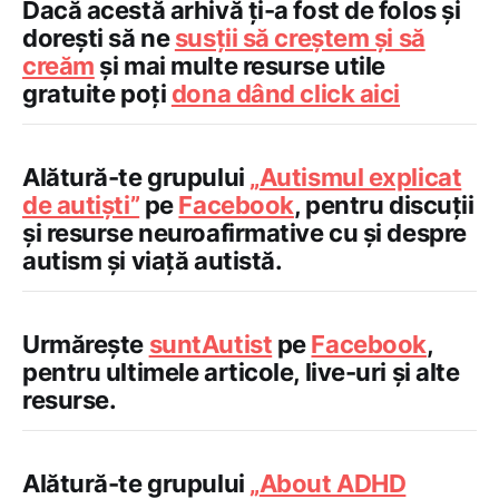
Dacă acestă arhivă ți-a fost de folos și
dorești să ne
susții să creștem și să
creăm
și mai multe resurse utile
gratuite poți
dona dând click aici
Alătură-te grupului
„
Autismul explicat
de autiști”
pe
Facebook
, pentru discuții
și resurse neuroafirmative cu și despre
autism și viață autistă.
Urmărește
suntAutist
pe
Facebook
,
pentru ultimele articole, live-uri și alte
resurse.
Alătură-te grupului
„
About ADHD