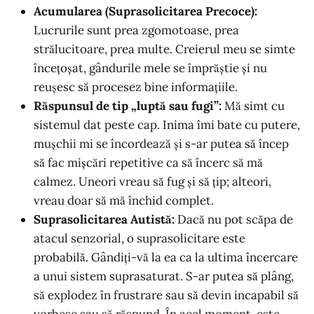
Acumularea (Suprasolicitarea Precoce):
Lucrurile sunt prea zgomotoase, prea
strălucitoare, prea multe. Creierul meu se simte
încețoșat, gândurile mele se împrăștie și nu
reușesc să procesez bine informațiile.
Răspunsul de tip „luptă sau fugi”:
Mă simt cu
sistemul dat peste cap. Inima îmi bate cu putere,
mușchii mi se încordează și s-ar putea să încep
să fac mișcări repetitive ca să încerc să mă
calmez. Uneori vreau să fug și să țip; alteori,
vreau doar să mă închid complet.
Suprasolicitarea Autistă:
Dacă nu pot scăpa de
atacul senzorial, o suprasolicitare este
probabilă. Gândiți-vă la ea ca la ultima încercare
a unui sistem suprasaturat. S-ar putea să plâng,
să explodez în frustrare sau să devin incapabil să
vorbesc sau să răspund. În acel moment, este