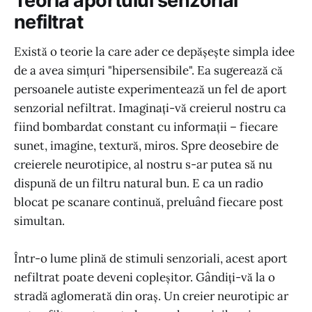
Teoria aportului senzorial
nefiltrat
Există o teorie la care ader ce depășește simpla idee
de a avea simțuri "hipersensibile". Ea sugerează că
persoanele autiste experimentează un fel de aport
senzorial nefiltrat. Imaginați-vă creierul nostru ca
fiind bombardat constant cu informații – fiecare
sunet, imagine, textură, miros. Spre deosebire de
creierele neurotipice, al nostru s-ar putea să nu
dispună de un filtru natural bun. E ca un radio
blocat pe scanare continuă, preluând fiecare post
simultan.
Într-o lume plină de stimuli senzoriali, acest aport
nefiltrat poate deveni copleșitor. Gândiți-vă la o
stradă aglomerată din oraș. Un creier neurotipic ar