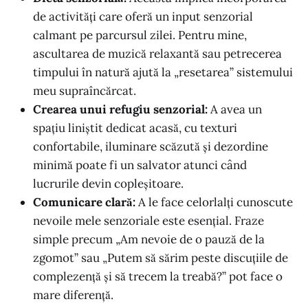
de activități care oferă un input senzorial
calmant pe parcursul zilei. Pentru mine,
ascultarea de muzică relaxantă sau petrecerea
timpului în natură ajută la „resetarea” sistemului
meu supraîncărcat.
Crearea unui refugiu senzorial:
A avea un
spațiu liniștit dedicat acasă, cu texturi
confortabile, iluminare scăzută și dezordine
minimă poate fi un salvator atunci când
lucrurile devin copleșitoare.
Comunicare clară:
A le face celorlalți cunoscute
nevoile mele senzoriale este esențial. Fraze
simple precum „Am nevoie de o pauză de la
zgomot” sau „Putem să sărim peste discuțiile de
complezență și să trecem la treabă?” pot face o
mare diferență.