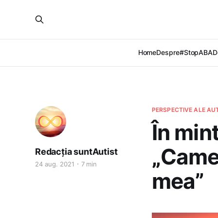
Home
Despre
#StopABA
D
PERSPECTIVE ALE AU
În min
„Camer
Redacția suntAutist
24 aug. 2021
7 min
mea”