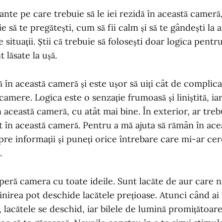
ante pe care trebuie să le iei rezidă în această cameră
e să te pregătești, cum să fii calm și să te gândești la
 situații. Știi că trebuie să folosești doar logica pentru
t lăsate la ușă.
ă în această cameră și este ușor să uiți cât de complica
 camere. Logica este o senzație frumoasă și liniștită, ia
 această cameră, cu atât mai bine. În exterior, ar treb
 în această cameră. Pentru a mă ajuta să rămân în ace
pre informații și puneți orice întrebare care mi-ar cere
.
peră camera cu toate ideile. Sunt lacăte de aur care 
plinirea pot deschide lacătele prețioase. Atunci când ai
 lacătele se deschid, iar bilele de lumină promițătoar