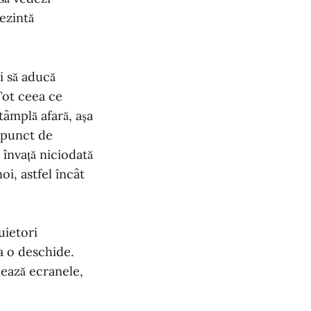
rezintă
i să aducă
 Tot ceea ce
tâmplă afară, așa
n punct de
 învață niciodată
oi, astfel încât
uietori
a o deschide.
nează ecranele,