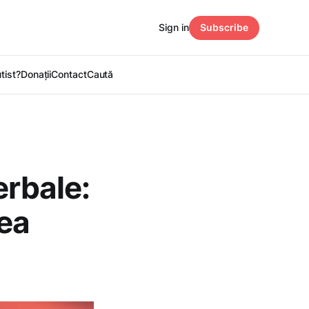
Sign in
Subscribe
utist?
Donații
Contact
Caută
erbale:
ea