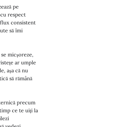
zează pe
i cu respect
 flux consistent
jute să îmi
ă se micșoreze,
ristețe ar umple
de, așa că nu
stică să rămână
puternică precum
imp ce te uiți la
lezi
să vedezi