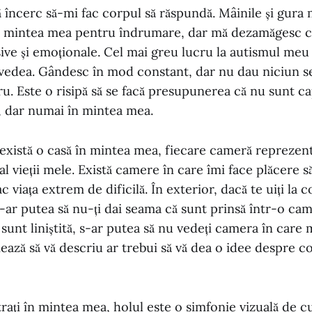
ă încerc să-mi fac corpul să răspundă. Mâinile și gura 
 mintea mea pentru îndrumare, dar mă dezamăgesc c
ive și emoționale. Cel mai greu lucru la autismul meu
vedea. Gândesc în mod constant, dar nu dau niciun s
ru. Este o risipă să se facă presupunerea că nu sunt ca
, dar numai în mintea mea.
 există o casă în mintea mea, fiecare cameră repreze
 al vieții mele. Există camere în care îmi face plăcere s
ac viața extrem de dificilă. În exterior, dacă te uiți l
-ar putea să nu-ți dai seama că sunt prinsă într-o ca
sunt liniștită, s-ar putea să nu vedeți camera în care 
ază să vă descriu ar trebui să vă dea o idee despre c
ați în mintea mea, holul este o simfonie vizuală de culo