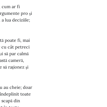
, cum ar fi
 argumente pro și
 a lua deciziile;
tă poate fi, mai
r cu cât petreci
ui să par calmă
astă cameră,
 să raționez și
nu au cheie; doar
 îndeplinit toate
e scapă din