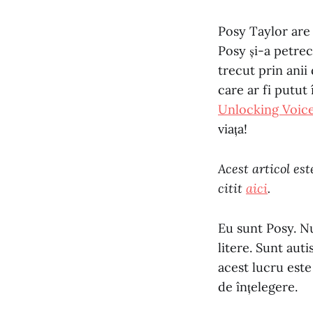
Posy Taylor are 
Posy și-a petrec
trecut prin anii 
care ar fi putut
Unlocking Voic
viața!
Acest articol est
citit
aici
.
Eu sunt Posy. Nu
litere. Sunt aut
acest lucru este
de înțelegere.