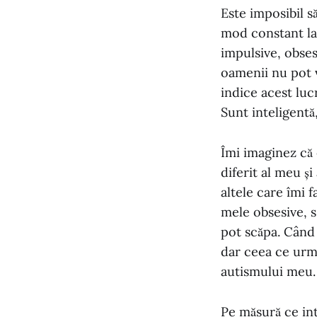
Este imposibil s
mod constant la
impulsive, obses
oamenii nu pot 
indice acest luc
Sunt inteligentă
Îmi imaginez că
diferit al meu și
altele care îmi f
mele obsesive, s
pot scăpa. Când 
dar ceea ce urme
autismului meu.
Pe măsură ce intr