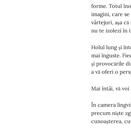
forme. Totul îno
imagini, care se
vârtejuri, așa că
nu te izolezi în 
Holul lung și în
mai înguste. Fiec
și provocările d
a vă oferi o per
Mai întâi, vă vo
În camera lingvis
precum niște zgâ
cunoașterea, cuv