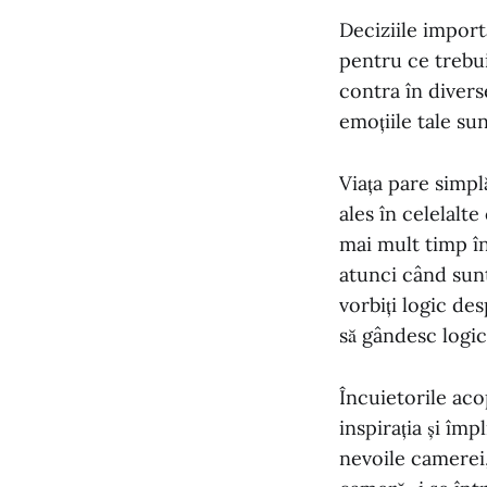
Deciziile import
pentru ce trebui
contra în diverse
emoțiile tale sun
Viața pare simpl
ales în celelalte
mai mult timp în
atunci când sunt
vorbiți logic des
să gândesc logic
Încuietorile aco
inspirația și îm
nevoile camerei,