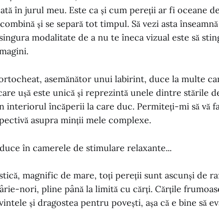
ată în jurul meu. Este ca și cum pereții ar fi oceane de
 combină și se separă tot timpul. Să vezi asta înseamnă 
 singura modalitate de a nu te îneca vizual este să sting
imagini.
tortocheat, asemănător unui labirint, duce la multe ca
are ușă este unică și reprezintă unele dintre stările de
in interiorul încăperii la care duc. Permiteți-mi să vă 
spectivă asupra minții mele complexe.
i duce în camerele de stimulare relaxante...
tică, magnific de mare, toți pereții sunt ascunși de raf
rie-nori, pline până la limită cu cărți. Cărțile frumoa
intele și dragostea pentru povești, așa că e bine să ev