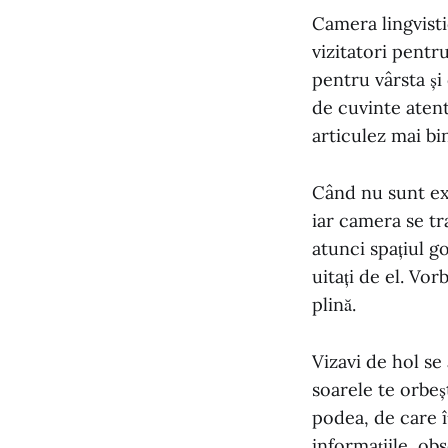
Camera lingvisti
vizitatori pentr
pentru vârsta și
de cuvinte atent 
articulez mai bi
Când nu sunt exp
iar camera se tr
atunci spațiul g
uitați de el. Vor
plină.
Vizavi de hol se
soarele te orbeșt
podea, de care î
informațiile, ob