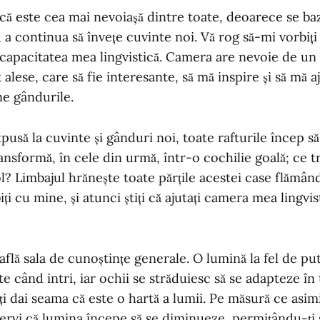
că este cea mai nevoiașă dintre toate, deoarece se ba
u a continua să învețe cuvinte noi. Vă rog să-mi vorbiț
 capacitatea mea lingvistică. Camera are nevoie de un
alese, care să fie interesante, să mă inspire și să mă a
ne gândurile.
usă la cuvinte și gânduri noi, toate rafturile încep s
ansformă, în cele din urmă, într-o cochilie goală; ce t
ol? Limbajul hrănește toate părțile acestei case flămân
biți cu mine, și atunci știți că ajutați camera mea lingvi
 află sala de cunoștințe generale. O lumină la fel de 
e când intri, iar ochii se străduiesc să se adapteze în t
ți dai seama că este o hartă a lumii. Pe măsură ce asimi
servi că lumina începe să se diminueze, permițându-ți 