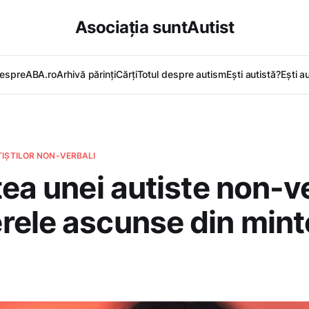
Asociația suntAutist
espreABA.ro
Arhivă părinți
Cărți
Totul despre autism
Ești autistă?
Ești a
TIȘTILOR NON-VERBALI
tea unei autiste non-v
ele ascunse din mint