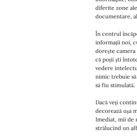
diferite zone al
documentare, ali
În centrul încăpe
informații noi, c
dorește camera e
că poții ști înt
vedere intelectu
nimic trebuie să 
să fiu stimulată.
Dacă veți contin
decorează ușa m
Imediat, mii de 
strălucind un al