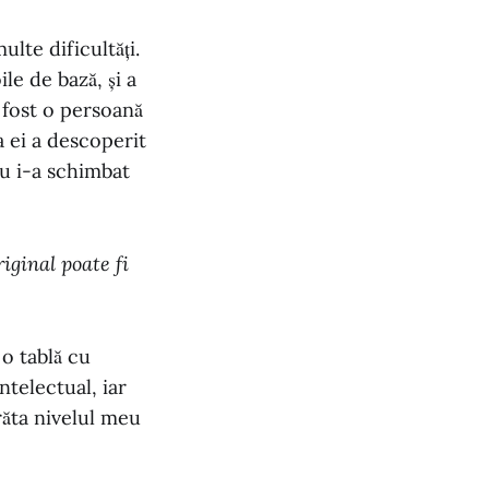
lte dificultăți.
le de bază, și a
i fost o persoană
a ei a descoperit
u i-a schimbat
iginal poate fi
o tablă cu
ntelectual, iar
răta nivelul meu