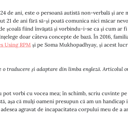
24 de ani, este o persoană autistă non-verbală și are mu
ut 21 de ani fără să-și poată comunica nici măcar nevoi
de școală fiind învățată și vorbindu-i-se ca și cum ar f
 înțelege doar câteva concepte de bază. În 2016, famili
es Using RPM
și pe Soma Mukhopadhyay, și acest lucr
e o traducere și adaptare din limba engleză. Articolul or
 pot vorbi cu vocea mea; în schimb, scriu cuvinte pe 
istă, așa că mulți oameni presupun că am un handicap i
 adesea agravat de incapacitatea corpului meu de a a