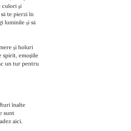
 culori și
să te pierzi în
i luminile și să
mere și holuri
 spirit, emoțiile
fac un tur pentru
turi înalte
se sunt
adez aici.