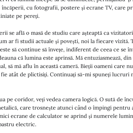
e încăperii, cu fotografii, postere și ecrane TV, care p
niate pe pereți.
rii se află o masă de studiu care așteaptă ca vizitatori
um ar fi studii actuale și povești, noi la fiecare vizită.
ste să continue să învețe, indiferent de ceea ce se în
otdeauna că lumina este aprinsă. Mă entuziasmează, di
al, să mă aflu în această cameră. Bieții oameni care nu
fie atât de plictisiți. Continuați să-mi spuneți lucruri n
ua pe coridor, veți vedea camera logică. O sută de înc
etalică, care trosnește atunci când o împingi pentru 
mici ecrane de calculator se aprind și numerele lumi
bastru electric.