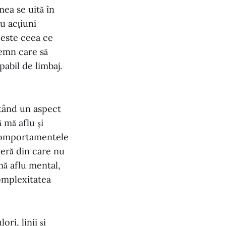
mea se uită în
u acțiuni
 este ceea ce
emn care să
pabil de limbaj.
ntând un aspect
ă mă aflu și
a comportamentele
meră din care nu
mă aflu mental,
omplexitatea
ri, linii și