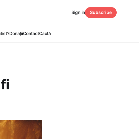
Sign in
Subscribe
utist?
Donații
Contact
Caută
fi