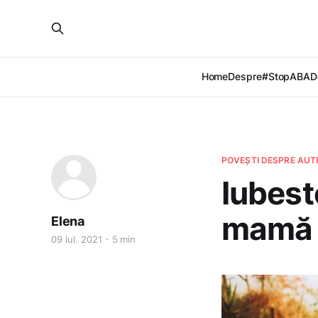
Home
Despre
#StopABA
D
POVEȘTI DESPRE AUTIS
Iubest
mamă d
Elena
09 iul. 2021
5 min