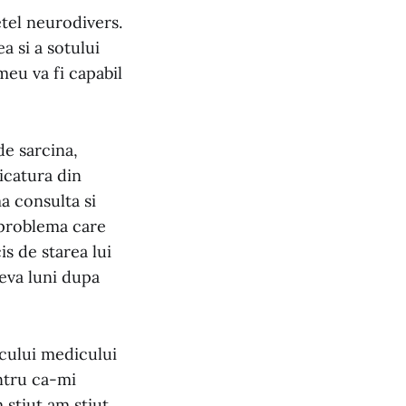
tel neurodivers.
a si a sotului
eu va fi capabil
de sarcina,
icatura din
a consulta si
o problema care
s de starea lui
teva luni dupa
ocului medicului
ntru ca-mi
 stiut am stiut