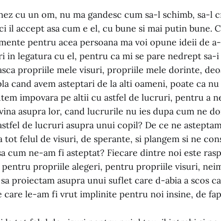
nez cu un om, nu ma gandesc cum sa-l schimb, sa-l 
ci il accept asa cum e el, cu bune si mai putin bune. 
imente pentru acea persoana ma voi opune ideii de a-
ri in legatura cu el, pentru ca mi se pare nedrept sa-i
sca propriile mele visuri, propriile mele dorinte, de
pla cand avem asteptari de la alti oameni, poate ca n
utem impovara pe altii cu astfel de lucruri, pentru a 
 vina asupra lor, cand lucrurile nu ies dupa cum ne do
stfel de lucruri asupra unui copil? De ce ne asteptam
 tot felul de visuri, de sperante, si plangem si ne c
sa cum ne-am fi asteptat? Fiecare dintre noi este ra
, pentru propriile alegeri, pentru propriile visuri, nei
 sa proiectam asupra unui suflet care d-abia a scos ca
e care le-am fi vrut implinite pentru noi insine, de fap