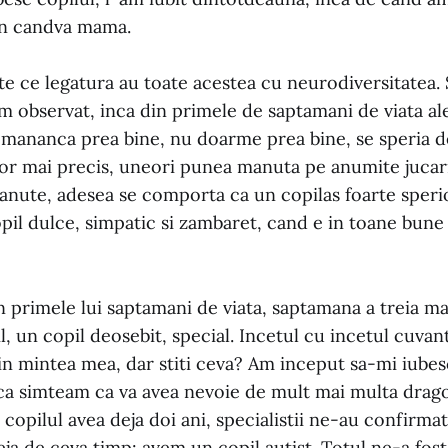
in candva mama.
te ce legatura au toate acestea cu neurodiversitatea.
m observat, inca din primele de saptamani de viata ale
mananca prea bine, nu doarme prea bine, se speria de
lor mai precis, uneori punea manuta pe anumite jucari
nute, adesea se comporta ca un copilas foarte sperios
opil dulce, simpatic si zambaret, cand e in toane bune
n primele lui saptamani de viata, saptamana a treia ma
il, un copil deosebit, special. Incetul cu incetul cuvan
in mintea mea, dar stiti ceva? Am inceput sa-mi iubes
ca simteam ca va avea nevoie de mult mai multa dragost
 copilul avea deja doi ani, specialistii ne-au confirma
deja de ceva timp: avem un copil autist. Totul ne-a fos