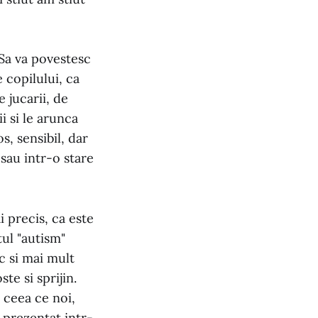
 Sa va povestesc
 copilului, ca
 jucarii, de
i si le arunca
, sensibil, dar
 sau intr-o stare
i precis, ca este
tul "autism"
c si mai mult
e si sprijin.
t ceea ce noi,
t prezentat intr-