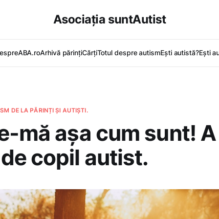
Asociația suntAutist
espreABA.ro
Arhivă părinți
Cărți
Totul despre autism
Ești autistă?
Ești a
M DE LA PĂRINȚI ȘI AUTIȘTI.
e-mă așa cum sunt! A 
e copil autist.