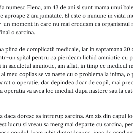
Ma numesc Elena, am 43 de ani si sunt mama unui baie
e aproape 2 ani jumatate. El este o minune in viata me
tr-un moment in care nu mai credeam ca organismul m
inal o sarcina.
a plina de complicatii medicale, iar in saptamana 20 
intr-un spital pentru ca pierdeam lichid amniotic cu p
i in saculetul amniotic, am aflat, in timp ce medicul m
ca al meu copilas se va naste cu o problema la inima, 
arat o operatie, dar depindea doar de copil, mai preci
a operatia va avea loc imediat dupa nastere sau la ca
a daca doresc sa intrerup sarcina. Am zis din capul l
est lucru si vreau sa merg mai departe cu sarcina, pe
esc copilul, l-am iubit dintotdeauna, inca de cand am