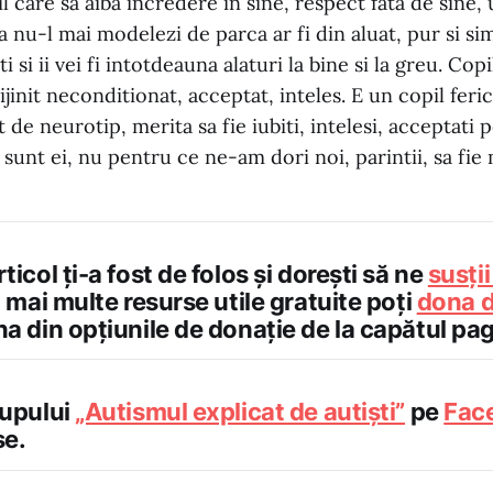
il care sa aiba incredere in sine, respect fata de sine,
sa nu-l mai modelezi de parca ar fi din aluat, pur si si
sti si ii vei fi intotdeauna alaturi la bine si la greu. Cop
ijinit neconditionat, acceptat, inteles. E un copil feric
t de neurotip, merita sa fie iubiti, intelesi, acceptati
 sunt ei, nu pentru ce ne-am dori noi, parintii, sa fie 
ticol ți-a fost de folos și dorești să ne
susți
 mai multe resurse utile gratuite poți
dona d
a din opțiunile de donație de la capătul pagi
rupului
„Autismul explicat de autiști”
pe
Fac
se.