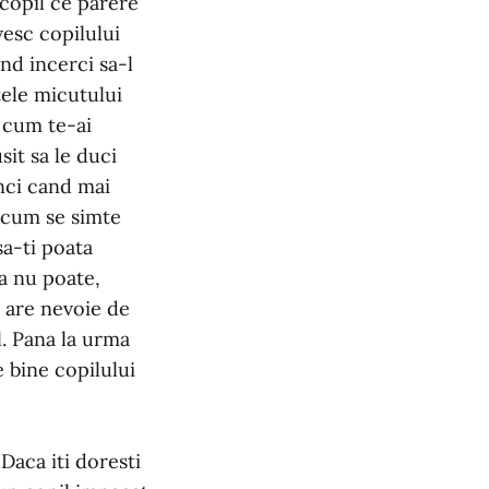
e copil ce parere
vesc copilului
nd incerci sa-l
tele micutului
, cum te-ai
sit sa le duci
unci cand mai
i cum se simte
sa-ti poata
ca nu poate,
nd are nevoie de
el. Pana la urma
e bine copilului
 Daca iti doresti