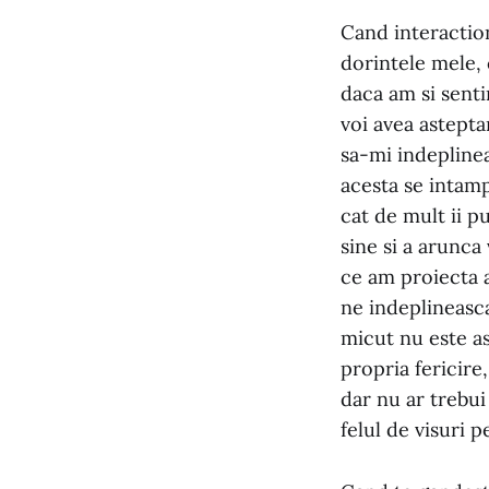
Cand interactio
dorintele mele, 
daca am si sent
voi avea astepta
sa-mi indeplinea
acesta se intam
cat de mult ii p
sine si a arunca
ce am proiecta a
ne indeplineasca
micut nu este a
propria fericire
dar nu ar trebui
felul de visuri p