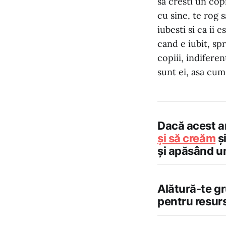
sa cresti un cop
cu sine, te rog 
iubesti si ca ii e
cand e iubit, spr
copiii, indiferen
sunt ei, asa cum
Dacă acest ar
și să creăm
și
și apăsând un
Alătură-te g
pentru resur