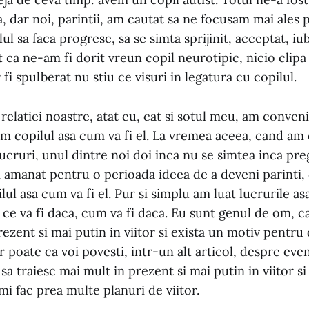
, dar noi, parintii, am cautat sa ne focusam mai ale
ul sa faca progrese, sa se simta sprijinit, acceptat, iub
 ca ne-am fi dorit vreun copil neurotipic, nicio clip
 fi spulberat nu stiu ce visuri in legatura cu copilul.
relatiei noastre, atat eu, cat si sotul meu, am conveni
im copilul asa cum va fi el. La vremea aceea, cand am
ucruri, unul dintre noi doi inca nu se simtea inca pre
 amanat pentru o perioada ideea de a deveni parinti, 
ilul asa cum va fi el. Pur si simplu am luat lucrurile a
e va fi daca, cum va fi daca. Eu sunt genul de om, ca
rezent si mai putin in viitor si exista un motiv pentru
 poate ca voi povesti, intr-un alt articol, despre ev
a traiesc mai mult in prezent si mai putin in viitor si
i fac prea multe planuri de viitor.