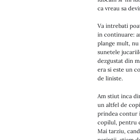
ca vreau sa dev
Va intrebati poa
in continuare: a
plange mult, nu 
sunetele jucarii
dezgustat din ma
era si este un c
de liniste.
Am stiut inca di
un altfel de cop
prindea contur 
copilul, pentru 
Mai tarziu, cand
parintii, stiam 