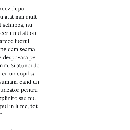
creez dupa
Cu atat mai mult
l schimba, nu
 cer unui alt om
oarece lucrul
u ne dam seama
ne despovara pe
rim. Si atunci de
 ca un copil sa
onsumam, cand un
spunzator pentru
mplinite sau nu,
pul in lume, tot
t.