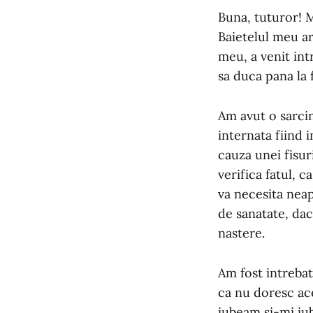
Buna, tuturor! 
Baietelul meu ar
meu, a venit in
sa duca pana la f
Am avut o sarcin
internata fiind 
cauza unei fisur
verifica fatul, 
va necesita neap
de sanatate, dac
nastere.
Am fost intrebat
ca nu doresc ac
iubeam si-mi iub