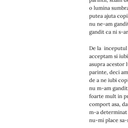
o lumina sumbra
putea ajuta copil
nu ne-am gandit
gandit ca ni s-ar
De la inceputul 
acceptam si iub
asupra acestor l
parinte, deci am
de a ne iubi cop
nu m-am gandit c
foarte mult in p
comport asa, dar
m-a determinat s
nu-mi place sa-m