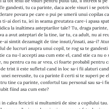
la tot felul de visuri pentru puiul tau, il intrebi si p
Te gandesti, tu ca parinte, daca acele visuri i se potri
iderare povara pe care o pui pe umerii unui copilas ca
ti-ai dori tu, iei in seama greutatea care-i apasa spa
idica la inaltimea asteptarilor tale? Tu, draga parinte
a a avut asteptari de la tine, iar tu, ca adult, nu ai reu
e-ai simtit dezamagit de tine insuti/insati, asa-i? At
elul de lucruri asupra unui copil, te rog sa te gandest
tie ca nu-l accepti asa cum este el, cand stie ca nu o 
le, nu pentru ca nu ar vrea, ci foarte probabil pentru 
e trist ii este sufletul cand in loc sa-i fii alaturi ca
 unei nereusite, tu ca parinte il certi si te superi pe 
ru tine ca parinte, confortul tau personal sau sa-i fi
 iubit fiind asa cum este?
 in calea fericirii si multumirii de sine a copilului tau.