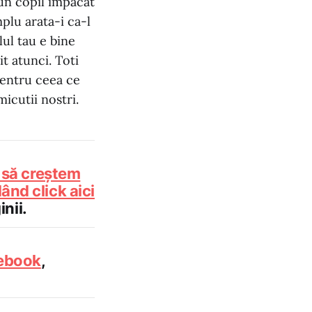
 un copil impacat
mplu arata-i ca-l
ilul tau e bine
it atunci. Toti
 pentru ceea ce
micutii nostri.
i să creștem
ând click aici
nii.
ebook
,