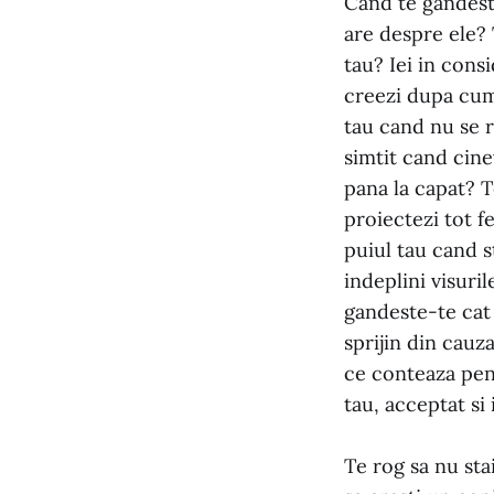
Cand te gandesti 
are despre ele? 
tau? Iei in cons
creezi dupa cum 
tau cand nu se r
simtit cand cinev
pana la capat? T
proiectezi tot f
puiul tau cand s
indeplini visuri
gandeste-te cat d
sprijin din cauza
ce conteaza pent
tau, acceptat si
Te rog sa nu stai