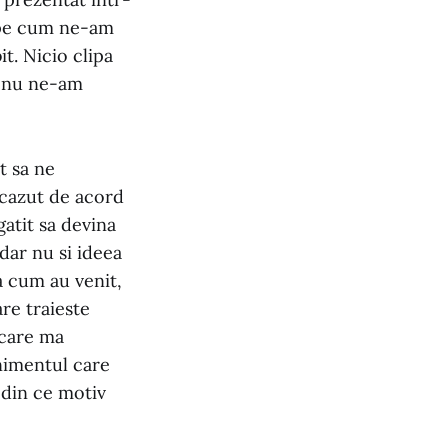
s pe cum ne-am
it. Nicio clipa
a nu ne-am
t sa ne
 cazut de acord
gatit sa devina
dar nu si ideea
sa cum au venit,
re traieste
 care ma
enimentul care
 din ce motiv