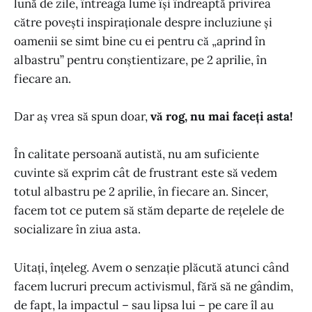
lună de zile, întreaga lume își îndreaptă privirea
către povești inspiraționale despre incluziune și
oamenii se simt bine cu ei pentru că „aprind în
albastru” pentru conștientizare, pe 2 aprilie, în
fiecare an.
Dar aș vrea să spun doar,
vă rog, nu mai faceți asta!
În calitate persoană autistă, nu am suficiente
cuvinte să exprim cât de frustrant este să vedem
totul albastru pe 2 aprilie, în fiecare an. Sincer,
facem tot ce putem să stăm departe de rețelele de
socializare în ziua asta.
Uitați, înțeleg. Avem o senzație plăcută atunci când
facem lucruri precum activismul, fără să ne gândim,
de fapt, la impactul – sau lipsa lui – pe care îl au