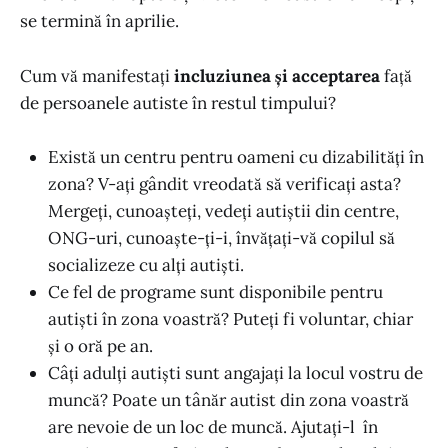
se termină în aprilie.
Cum vă manifestați
incluziunea și acceptarea
față
de persoanele autiste în restul timpului?
Există un centru pentru oameni cu dizabilități în
zona? V-ați gândit vreodată să verificați asta?
Mergeți, cunoașteți, vedeți autiștii din centre,
ONG-uri, cunoaște-ți-i, învățați-vă copilul să
socializeze cu alți autiști.
Ce fel de programe sunt disponibile pentru
autiști în zona voastră? Puteți fi voluntar, chiar
și o oră pe an.
Câți adulți autiști sunt angajați la locul vostru de
muncă? Poate un tânăr autist din zona voastră
are nevoie de un loc de muncă. Ajutați-l în