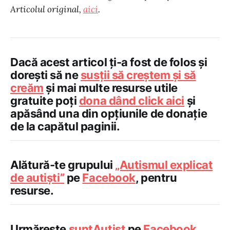
Articolul original,
aici
.
Dacă acest articol ți-a fost de folos și
dorești să ne
susții să creștem și să
creăm
și mai multe resurse utile
gratuite poți
dona dând click aici
și
apăsând una din opțiunile de donație
de la capătul paginii.
Alătură-te grupului
„Autismul explicat
de autiști”
pe
Facebook
, pentru
resurse.
Urmărește
suntAutist
pe
Facebook
,