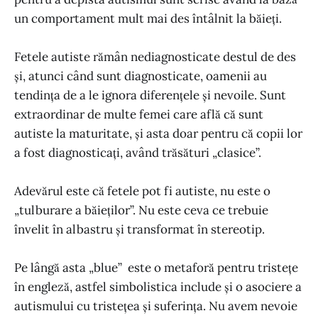
un comportament mult mai des întâlnit la băieți.
Fetele autiste rămân nediagnosticate destul de des
și, atunci când sunt diagnosticate, oamenii au
tendința de a le ignora diferențele și nevoile. Sunt
extraordinar de multe femei care află că sunt
autiste la maturitate, și asta doar pentru că copii lor
a fost diagnosticați, având trăsături „clasice”.
Adevărul este că fetele pot fi autiste, nu este o
„tulburare a băieților”. Nu este ceva ce trebuie
învelit în albastru și transformat în stereotip.
Pe lângă asta „blue” este o metaforă pentru tristețe
în engleză, astfel simbolistica include și o asociere a
autismului cu tristețea și suferința. Nu avem nevoie