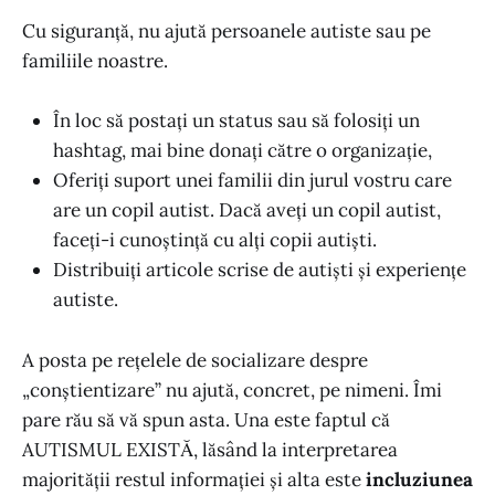
Cu siguranță, nu ajută persoanele autiste sau pe
familiile noastre.
În loc să postați un status sau să folosiți un
hashtag, mai bine donați către o organizație,
Oferiți suport unei familii din jurul vostru care
are un copil autist. Dacă aveți un copil autist,
faceți-i cunoștință cu alți copii autiști.
Distribuiți articole scrise de autiști și experiențe
autiste.
A posta pe rețelele de socializare despre
„conștientizare” nu ajută, concret, pe nimeni. Îmi
pare rău să vă spun asta. Una este faptul că
AUTISMUL EXISTĂ, lăsând la interpretarea
majorității restul informației și alta este
incluziunea