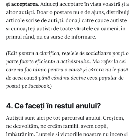
și acceptarea
. Aduceți acceptare în viața voastră și a
altor autiști. Doar o postare nu e de ajuns, distribuiți
articole scrise de autiști, donați către cauze autiste
și cunoașteți autiști de toate vărstele ca oameni, în
primul rând, nu ca surse de informare.
(Edit pentru a clarifica, rețelele de socializare pot fi o
parte foarte eficientă a activismului. Mă refer la cei
care nu fac nimic pentru o cauză și cărora nu le pasă
de acea cauză până când nu devine ceva popular de
postat pe Facebook.)
4. Ce faceți în restul anului?
Autiștii sunt aici pe tot parcursul anului. Creștem,
ne dezvoltăm, ne creăm familii, avem copii,
îmbătrânim. Luptele și victoriile noastre nu încep și