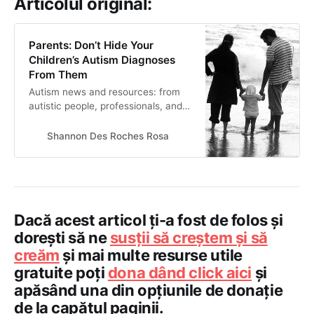
Articolul original:
Parents: Don’t Hide Your
Children’s Autism Diagnoses
From Them
Autism news and resources: from
autistic people, professionals, and
parents
Shannon Des Roches Rosa
Dacă acest articol ți-a fost de folos și
dorești să ne
susții să creștem și să
creăm
și mai multe resurse utile
gratuite poți
dona dând click aici
și
apăsând una din opțiunile de donație
de la capătul paginii.