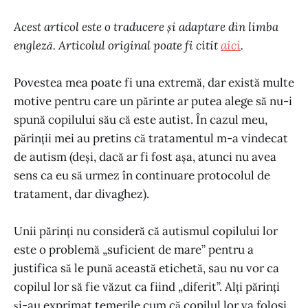
Acest articol este o traducere și adaptare din limba
engleză. Articolul original poate fi citit
aici
.
Povestea mea poate fi una extremă, dar există multe
motive pentru care un părinte ar putea alege să nu-i
spună copilului său că este autist. În cazul meu,
părinții mei au pretins că tratamentul m-a vindecat
de autism (deși, dacă ar fi fost așa, atunci nu avea
sens ca eu să urmez în continuare protocolul de
tratament, dar divaghez).
Unii părinți nu consideră că autismul copilului lor
este o problemă „suficient de mare” pentru a
justifica să le pună această etichetă, sau nu vor ca
copilul lor să fie văzut ca fiind „diferit”. Alți părinți
și-au exprimat temerile cum că copilul lor va folosi