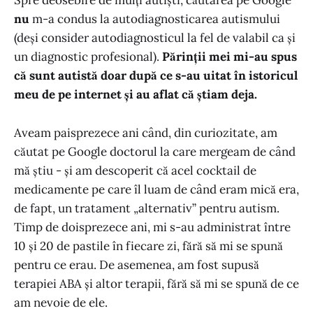
Spre deosebire de mulți autiști, căutarea pe Google
nu
m-a condus la autodiagnosticarea autismului
(deși consider autodiagnosticul la fel de valabil ca și
un diagnostic profesional).
Părinții mei mi-au spus
că sunt autistă doar după ce s-au uitat în istoricul
meu de pe internet și au aflat că știam deja.
Aveam paisprezece ani când, din curiozitate, am
căutat pe Google doctorul la care mergeam de când
mă știu - și am descoperit că acel cocktail de
medicamente pe care îl luam de când eram mică era,
de fapt, un tratament „alternativ” pentru autism.
Timp de doisprezece ani, mi s-au administrat între
10 și 20 de pastile în fiecare zi, fără să mi se spună
pentru ce erau. De asemenea, am fost supusă
terapiei ABA și altor terapii, fără să mi se spună de ce
am nevoie de ele.