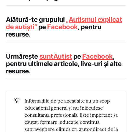
Alătură-te grupului
„Autismul explicat
de autiști”
pe
Facebook
, pentru
resurse.
Urmărește
suntAutist
pe
Facebook
,
pentru ultimele articole, live-uri și alte
resurse.
💡
Informațiile de pe acest site au un scop
educațional general și nu înlocuiesc
consultanța profesională. Este important să
căutați formare, educație continuă,
supraveghere clinică ori ajutor direct de la