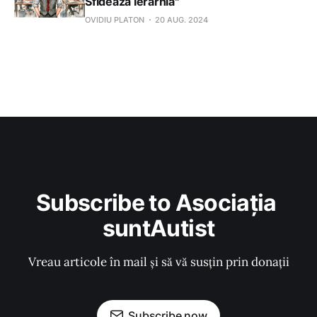
Sfidează Ierarhia"
OVIDIU PLATON
20 AUG. 2024
Subscribe to Asociația 
suntAutist
Vreau articole în mail și să vă susțin prin donații
Subscribe now