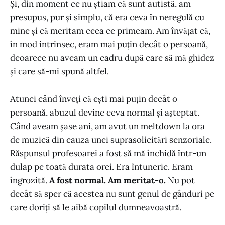
Și, din moment ce nu știam că sunt autistă, am
presupus, pur și simplu, că era ceva în neregulă cu
mine și că meritam ceea ce primeam. Am învățat că,
în mod intrinsec, eram mai puțin decât o persoană,
deoarece nu aveam un cadru după care să mă ghidez
și care să-mi spună altfel.
Atunci când înveți că ești mai puțin decât o
persoană, abuzul devine ceva normal și așteptat.
Când aveam șase ani, am avut un meltdown la ora
de muzică din cauza unei suprasolicitări senzoriale.
Răspunsul profesoarei a fost să mă închidă într-un
dulap pe toată durata orei. Era întuneric. Eram
îngrozită.
A fost normal. Am meritat-o.
Nu pot
decât să sper că acestea nu sunt genul de gânduri pe
care doriți să le aibă copilul dumneavoastră.