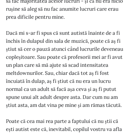
să fac majoritatea acelor lucruri - și că nu era nicio
rușine să aleg să nu fac anumite lucruri care erau
prea dificile pentru mine.
Dacă mi s-ar fi spus că sunt autistă înainte de a fi
închis în dulapul din sala de muzică, poate că aș fi
știut să cer o pauză atunci când lucrurile deveneau
copleșitoare. Sau poate că profesorii mei ar fi avut
un plan care să mă ajute să scad intensitatea
meltdownurilor. Sau, chiar dacă tot aș fi fost
încuiată în dulap, aș fi știut că nu era un lucru
normal ca un adult să facă așa ceva și aș fi putut
spune unui alt adult despre asta. Dar cum nu am
știut asta, am dat vina pe mine și am rămas tăcută.
Poate că cea mai rea parte a faptului că nu știi că
ești autist este că, inevitabil, copilul vostru va afla