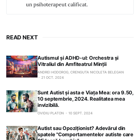
un psihoterapeut calificat.
READ NEXT
Autismul și ADHD-ul: Orchestra și
Vitraliul din Amfiteatrul Minții
ANDREI HODOROG, CRENGUTA NICOLETA BELEGAN
21 OCT. 2024
Sunt Autist și asta e Viața Mea: ora 9.50,
10 septembrie, 2024. Realitatea mea
invizibilă.
OVIDIU PLATON
10 SEPT. 2024
Autist sau Opoziționist? Adevărul din
spatele "Comportamentelor autiste care