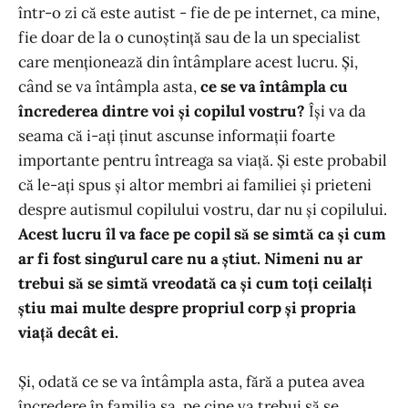
într-o zi că este autist - fie de pe internet, ca mine,
fie doar de la o cunoștință sau de la un specialist
care menționează din întâmplare acest lucru. Și,
când se va întâmpla asta,
ce se va întâmpla cu
încrederea dintre voi și copilul vostru?
Își va da
seama că i-ați ținut ascunse informații foarte
importante pentru întreaga sa viață. Și este probabil
că le-ați spus și altor membri ai familiei și prieteni
despre autismul copilului vostru, dar nu și copilului.
Acest lucru îl va face pe copil să se simtă ca și cum
ar fi fost singurul care nu a știut. Nimeni nu ar
trebui să se simtă vreodată ca și cum toți ceilalți
știu mai multe despre propriul corp și propria
viață decât ei.
Și, odată ce se va întâmpla asta, fără a putea avea
încredere în familia sa, pe cine va trebui să se