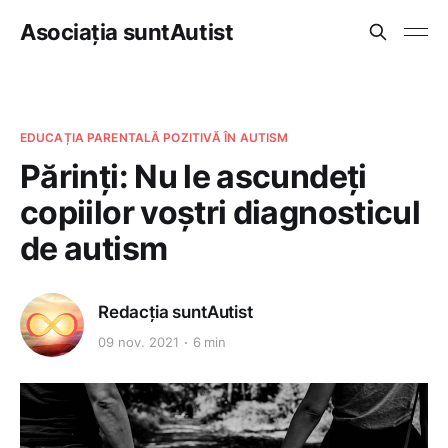
Asociația suntAutist
EDUCAȚIA PARENTALĂ POZITIVĂ ÎN AUTISM
Părinți: Nu le ascundeți
copiilor voștri diagnosticul
de autism
Redacția suntAutist
09 nov. 2021
6 min