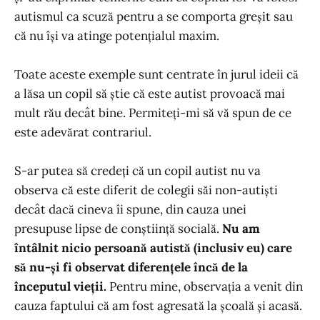
autismul ca scuză pentru a se comporta greșit sau
că nu își va atinge potențialul maxim.
Toate aceste exemple sunt centrate în jurul ideii că
a lăsa un copil să știe că este autist provoacă mai
mult rău decât bine. Permiteți-mi să vă spun de ce
este adevărat contrariul.
S-ar putea să credeți că un copil autist nu va
observa că este diferit de colegii săi non-autiști
decât dacă cineva îi spune, din cauza unei
presupuse lipse de conștiință socială.
Nu am
întâlnit nicio persoană autistă (inclusiv eu) care
să nu-și fi observat diferențele încă de la
începutul vieții.
Pentru mine, observația a venit din
cauza faptului că am fost agresată la școală și acasă.