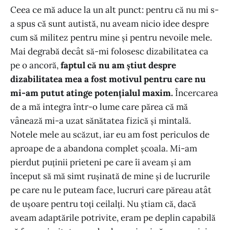
Ceea ce mă aduce la un alt punct: pentru că nu mi s-
a spus că sunt autistă, nu aveam nicio idee despre
cum să militez pentru mine și pentru nevoile mele.
Mai degrabă decât să-mi folosesc dizabilitatea ca
pe o ancoră,
faptul că nu am știut despre
dizabilitatea mea a fost motivul pentru care nu
mi-am putut atinge potențialul maxim.
Încercarea
de a mă integra într-o lume care părea că mă
vânează mi-a uzat sănătatea fizică și mintală.
Notele mele au scăzut, iar eu am fost periculos de
aproape de a abandona complet școala. Mi-am
pierdut puținii prieteni pe care îi aveam și am
început să mă simt rușinată de mine și de lucrurile
pe care nu le puteam face, lucruri care păreau atât
de ușoare pentru toți ceilalți. Nu știam că, dacă
aveam adaptările potrivite, eram pe deplin capabilă