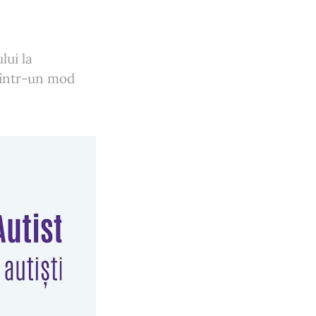
lui la
” într-un mod