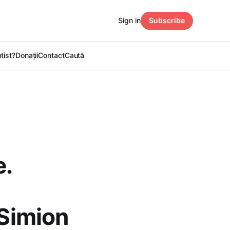
Sign in
Subscribe
utist?
Donații
Contact
Caută
e.
 Simion