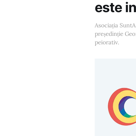
este in
Asociația SuntA
președinție Geo
peiorativ.