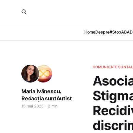
Home
Despre
#StopABA
D
COMUNICATE SUNTAU
Asocia
Stigma
,
Maria Ivănescu
Redacția suntAutist
Recidi
15 mai 2025
2 min
discri