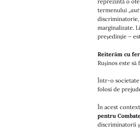
reprezintă o ofe
termenului
„aut
discriminatorie,
marginalizate. 
președinție – e
Reiterăm cu fer
Rușinos este să 
Într-o societate
folosi de prejud
În acest context
pentru Combate
discriminatorii 