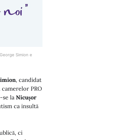
i George Simion e 
Simion
, candidat
ața camerelor PRO
-se la
Nicușor
tism ca insultă
blică, ci