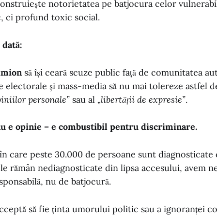
onstruiește notorietatea pe batjocura celor vulnerabi
, ci profund toxic social.
 dată:
imion
să își ceară scuze public față de comunitatea aut
le electorale și mass-media să nu mai tolereze astfel 
iniilor personale”
sau al
„libertății de expresie”
.
nu e opinie – e combustibil pentru discriminare.
în care peste 30.000 de persoane sunt diagnosticate c
le rămân nediagnosticate din lipsa accesului, avem n
ponsabilă, nu de batjocură.
acceptă să fie ținta umorului politic sau a ignoranței