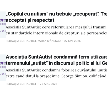
„Copilul cu autism” nu trebuie „recuperat”. Treb
acceptat și respectat
Asociația SuntAutist cere reformularea mesajului transmi
cu standardele internaționale de drepturi ale persoanelor 
dar și cu realitatea trăită de persoanele autiste din Român
REDACȚIA SUNTAUTIST, MARIA IVĂNESCU
27 IUN. 2025
Asociația SuntAutist condamnă ferm utilizare
termenului „autist” în discursul politic al lui 
Asociația SuntAutist condamnă folosirea cuvântului „autis
către candidatul la președinție George Simion, calificând
discriminare publică. Organizația cere scuze publice și 
REDACȚIA SUNTAUTIST
25 APR. 2025
pentru protejarea drepturilor persoanelor autiste din Ro