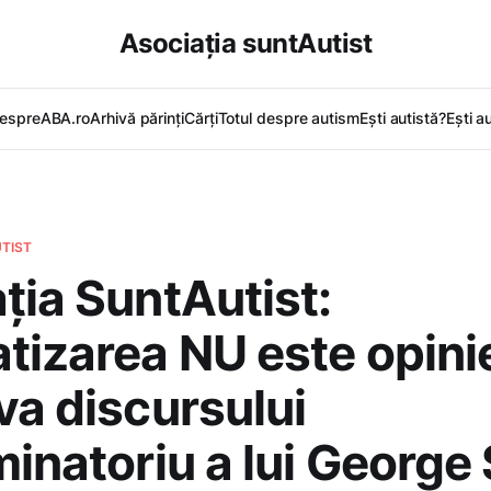
Asociația suntAutist
espreABA.ro
Arhivă părinți
Cărți
Totul despre autism
Ești autistă?
Ești a
TIST
ția SuntAutist:
tizarea NU este opini
va discursului
minatoriu a lui George