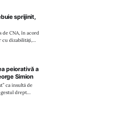
uie sprijinit,
s de CNA, în acord
cu dizabilități,
ia.
a peiorativă a
George Simion
t” ca insultă de
 gestul drept
intervenția CNCD
mânia.