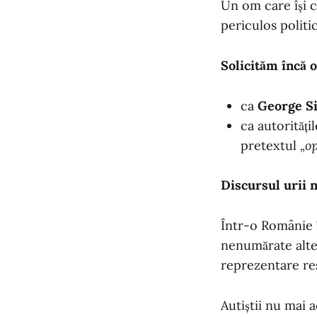
Un om care își c
periculos politic
Solicităm încă o
ca
George S
ca autorități
pretextul
„op
Discursul urii 
Într-o Românie 
nenumărate alte
reprezentare res
Autiștii nu mai 