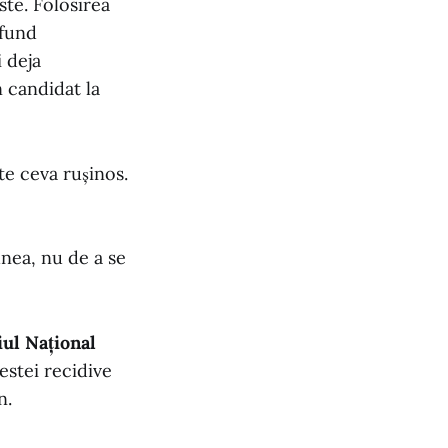
ste. Folosirea
ofund
 deja
 candidat la
te ceva rușinos.
unea, nu de a se
iul Național
estei recidive
n.