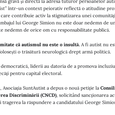
nsă gravă și directă la adresa tuturor persoanelor auti
ist”
într-un context peiorativ reflectă o atitudine pr
 care contribuie activ la stigmatizarea unei comunități
Limbajul lui George Simion nu este doar nedemn de un
ste nedemn de orice om cu responsabilitate publică.
mitate că autismul nu este o insultă.
A fi autist nu es
folosești o trăsătură neurologică drept armă politică.
 democratică, liderii au datoria de a promova incluzi
ecăți pentru capital electoral.
, Asociația SuntAutist a depus o nouă petiție la
Consil
rea Discriminării (CNCD)
, solicitând sancționarea ac
și tragerea la răspundere a candidatului George Simio