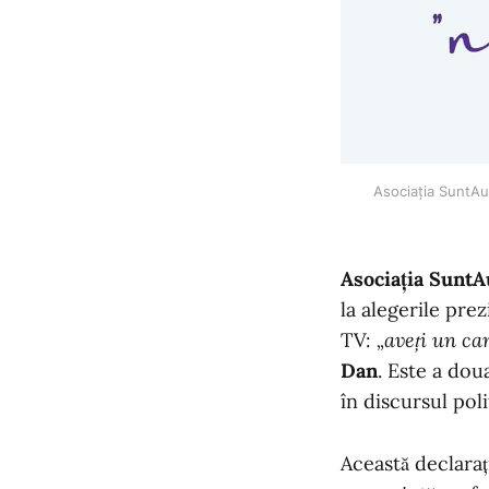
Asociația SuntAut
Asociația SuntA
la alegerile pre
TV:
„aveți un can
Dan
. Este a dou
în discursul poli
Această declaraț