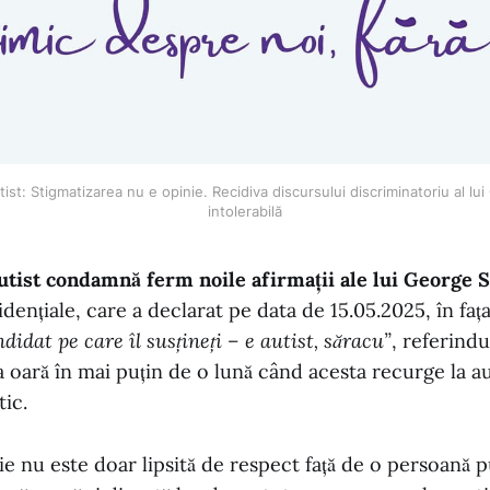
ist: Stigmatizarea nu e opinie. Recidiva discursului discriminatoriu al lu
intolerabilă
utist condamnă ferm noile afirmații ale lui George 
zidențiale, care a declarat pe data de 15.05.2025, în f
didat pe care îl susțineți – e autist, săracu”
, referindu
a oară în mai puțin de o lună când acesta recurge la au
tic.
ie nu este doar lipsită de respect față de o persoană pu