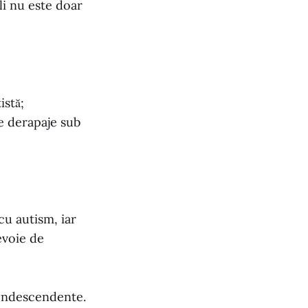
li nu este doar
istă;
de derapaje sub
u autism, iar
evoie de
 condescendente.