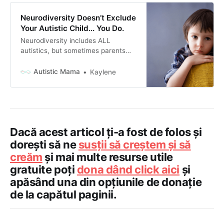
Neurodiversity Doesn’t Exclude
Your Autistic Child... You Do.
Neurodiversity includes ALL
autistics, but sometimes parents
feel that it doesn’t include their
child. But the fact is, neurodiversity
Autistic Mama
Kaylene
doesn’t exclude your child... But
you might...
Dacă acest articol ți-a fost de folos și
dorești să ne
susții să creștem și să
creăm
și mai multe resurse utile
gratuite poți
dona dând click aici
și
apăsând una din opțiunile de donație
de la capătul paginii.