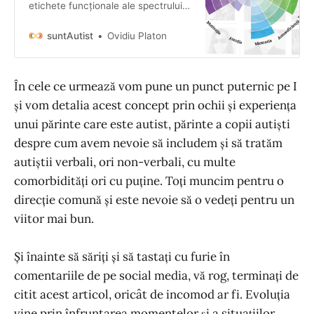
etichete funcționale ale spectrului
autist. Află în acest articol un mod
de percepere autismul. care ajută
suntAutist
Ovidiu Platon
autiștii.
În cele ce urmează vom pune un punct puternic pe I
și vom detalia acest concept prin ochii și experiența
unui părinte care este autist, părinte a copii autiști
despre cum avem nevoie să includem și să tratăm
autiștii verbali, ori non-verbali, cu multe
comorbidități ori cu puține. Toți muncim pentru o
direcție comună și este nevoie să o vedeți pentru un
viitor mai bun.
Și înainte să săriți și să tastați cu furie în
comentariile de pe social media, vă rog, terminați de
citit acest articol, oricât de incomod ar fi. Evoluția
vine prin înfruntarea momentelor și a situațiilor