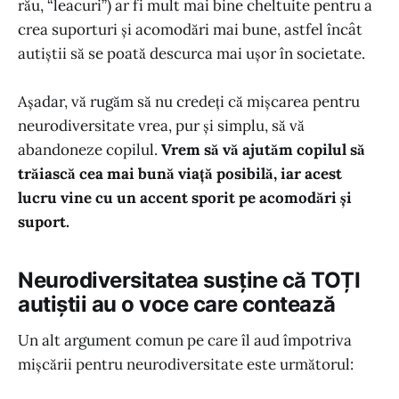
rău, “leacuri”) ar fi mult mai bine cheltuite pentru a
crea suporturi și acomodări mai bune, astfel încât
autiștii să se poată descurca mai ușor în societate.
Așadar, vă rugăm să nu credeți că mișcarea pentru
neurodiversitate vrea, pur și simplu, să vă
abandoneze copilul.
Vrem să vă ajutăm copilul să
trăiască cea mai bună viață posibilă, iar acest
lucru vine cu un accent sporit pe acomodări și
suport.
Neurodiversitatea susține că TOȚI
autiștii au o voce care contează
Un alt argument comun pe care îl aud împotriva
mișcării pentru neurodiversitate este următorul: