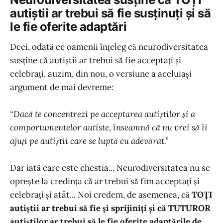
autiștii ar trebui să fie susținuți și să
le fie oferite adaptări
Deci, odată ce oamenii înțeleg că neurodiversitatea
susține că autiștii ar trebui să fie acceptați și
celebrați, auzim, din nou, o versiune a aceluiași
argument de mai devreme:
“Dacă te concentrezi pe acceptarea autiștilor și a
comportamentelor autiste, înseamnă că nu vrei să îi
ajuți pe autiștii care se luptă cu adevărat.”
Dar iată care este chestia... Neurodiversitatea nu se
oprește la credința că ar trebui să fim acceptați și
celebrați și atât... Noi credem, de asemenea, că
TOȚI
autiștii ar trebui să fie și sprijiniți și că TUTUROR
autiștilor ar trebui să le fie oferite adaptările de