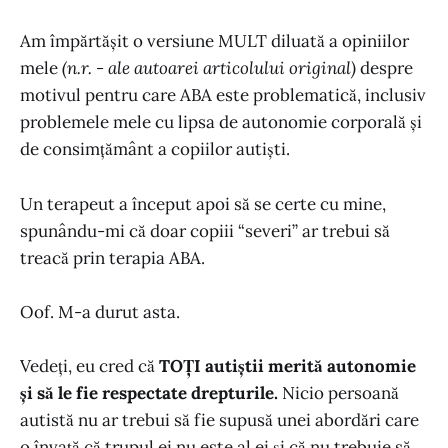
Am împărtășit o versiune MULT diluată a opiniilor
mele
(n.r. - ale autoarei articolului original)
despre
motivul pentru care ABA este problematică, inclusiv
problemele mele cu lipsa de autonomie corporală și
de consimțământ a copiilor autiști.
Un terapeut a început apoi să se certe cu mine,
spunându-mi că doar copiii “severi” ar trebui să
treacă prin terapia ABA.
Oof. M-a durut asta.
Vedeți, eu cred că
TOȚI autiștii merită autonomie
și să le fie respectate drepturile.
Nicio persoană
autistă nu ar trebui să fie supusă unei abordări care
o învață că trupul ei nu este al ei și că nu trebuie să