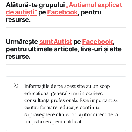
Alătură-te grupului
„Autismul explicat
de autiști”
pe
Facebook
, pentru
resurse.
Urmărește
suntAutist
pe
Facebook
,
pentru ultimele articole, live-uri și alte
resurse.
💡
Informațiile de pe acest site au un scop
educațional general și nu înlocuiesc
consultanța profesională. Este important să
căutați formare, educație continuă,
supraveghere clinică ori ajutor direct de la
un psihoterapeut calificat.