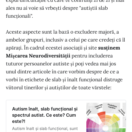
expui dificultățile cu care te confrunți zi de zi și mai
ales nu ai voie să vrbești despre "autiștii slab
funcționali".
Aceste aspecte sunt la bază o excludere majoră, a
ambelor grupuri, inclusiv a celui pe care credeți că îl
apărați. În cadrul ecestei asociații și site
susținem
Mișcarea Neurodiversității
pentru includerea
tuturor persoanelor autiste și poți vedea mai jos
unul dintre articole în care vorbim despre de ce a
vorbi în etichete de slab și înalt funcțional distruge
viitorul tinerilor și autiștilor de toate vărstele:
Autism înalt, slab funcțional și
spectrul autist. Ce este? Cum
este?!
Autism înalt și slab funcțional, sunt