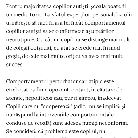
Pentru majoritatea copiilor autiști, școala poate fi
un mediu toxic. La sfatul experților, personalul școlii
urmărește să facă în așa fel încât comportamentul
copiilor autiști să se conformeze așteptărilor
neurotipice. Cu cât un copil nu se distinge mai mult
de colegii obișnuiți, cu atât se crede (n.r. în mod
greșit, de cele mai multe ori) că va avea mai mult
succes.
Comportamentul perturbator sau atipic este
etichetat ca fiind opozant, evitant, în căutare de
atenție, nepoliticos sau, pur și simplu, inadecvat.
Copiii care nu "cooperează" (adică nu se implică și
nu răspund la intervențiile comportamentale
conduse de școală) sunt adesea numiți neconformi.
Se consideră că problema este copilul, nu