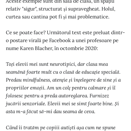
Aceste exemple sunt din sala de clasă, un spațiu
relativ "sigur", structurat și supravegheat. Holul,
curtea sau cantina pot fi și mai problematice.
Ce se poate face? Următorul text este preluat dintr-
o postare virală pe Facebook a unei profesoare pe
nume Karen Blacher, în octombrie 2020:
Toți elevii mei sunt neurotipici, dar clasa mea
seamănă foarte mult cu o clasă de educație specială.
Predau mindfulness, atenție și înțelegere de sine și a
propriilor emoții. Am un colț pentru calmare și îl
folosesc pentru a preda autoreglarea. Furnizez
jucării senzoriale. Elevii mei se simt foarte bine. Și
asta m-a făcut să-mi dau seama de ceva.
Când îi tratăm pe copiii autiști așa cum ne spune