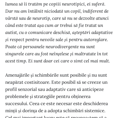
lumea să îi tratăm pe copiii neurotipici, ei suferă.
Dar nu am întâlnit niciodată un copil, indiferent de
vârstă sau de neurotip, care să nu se dezvolte atunci
când este tratat așa cum ar trebui să fie tratat un
autist, cu o comunicare deschisă, așteptări adaptative
și respect pentru nevoile sale și pentru autoreglare.
Poate că persoanele neurodivergente nu sunt
singurele care au fost neînțelese și maltratate în tot
acest timp. Ei sunt doar cei care o simt cel mai mult.
Amenajările și schimbările sunt posibile și nu sunt
neapărat costisitoare. Este posibil să se creeze un
profil senzorial sau adaptativ care să anticipeze
problemele și strategiile pentru obținerea
succesului. Ceea ce este necesar este deschiderea
minții și dorința de a adopta schimbări sistemice.
Cel mai important lucru este să recunoaștem că a