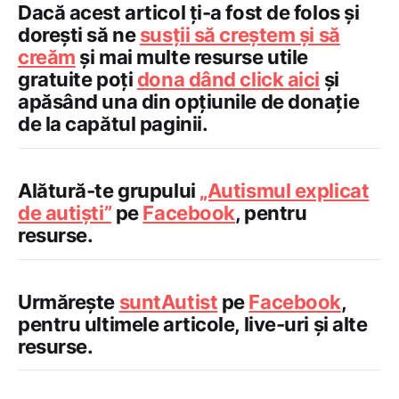
Dacă acest articol ți-a fost de folos și
dorești să ne
susții să creștem și să
creăm
și mai multe resurse utile
gratuite poți
dona dând click aici
și
apăsând una din opțiunile de donație
de la capătul paginii.
Alătură-te grupului
„Autismul explicat
de autiști”
pe
Facebook
, pentru
resurse.
Urmărește
suntAutist
pe
Facebook
,
pentru ultimele articole, live-uri și alte
resurse.