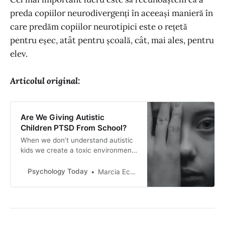
preda copiilor neurodivergenți în aceeași manieră în
care predăm copiilor neurotipici este o rețetă
pentru eșec, atât pentru școală, cât, mai ales, pentru
elev.
Articolul original:
Are We Giving Autistic
Children PTSD From School?
When we don’t understand autistic
kids we create a toxic environment
for them.
Psychology Today
Marcia Eckerd, Ph.D., is a licensed psychologist who specializes in autism spectrum disorders and anxiety.