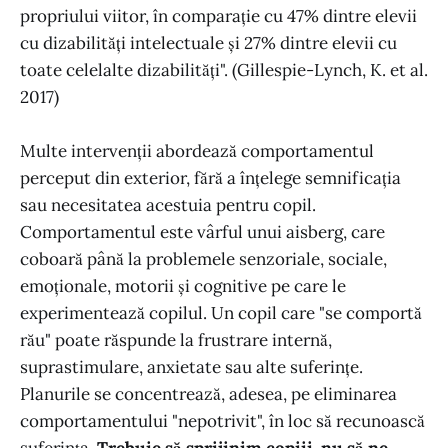
propriului viitor, în comparație cu 47% dintre elevii
cu dizabilități intelectuale și 27% dintre elevii cu
toate celelalte dizabilități". (Gillespie-Lynch, K. et al.
2017)
Multe intervenții abordează comportamentul
perceput din exterior, fără a înțelege semnificația
sau necesitatea acestuia pentru copil.
Comportamentul este vârful unui aisberg, care
coboară până la problemele senzoriale, sociale,
emoționale, motorii și cognitive pe care le
experimentează copilul. Un copil care "se comportă
rău" poate răspunde la frustrare internă,
suprastimulare, anxietate sau alte suferințe.
Planurile se concentrează, adesea, pe eliminarea
comportamentului "nepotrivit", în loc să recunoască
suferința.
Trebuie să sprijinim copiii, nu să ne