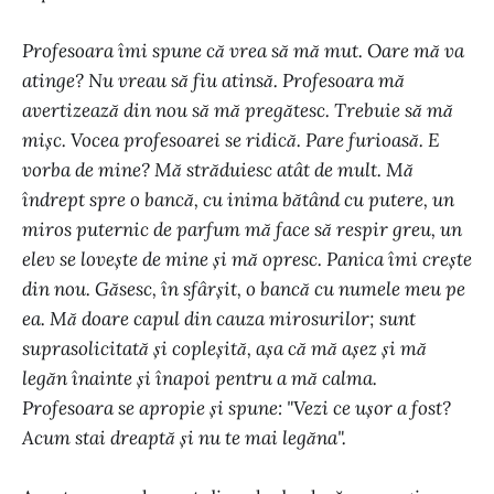
Profesoara îmi spune că vrea să mă mut. Oare mă va
atinge? Nu vreau să fiu atinsă. Profesoara mă
avertizează din nou să mă pregătesc. Trebuie să mă
mișc. Vocea profesoarei se ridică. Pare furioasă. E
vorba de mine? Mă străduiesc atât de mult. Mă
îndrept spre o bancă, cu inima bătând cu putere, un
miros puternic de parfum mă face să respir greu, un
elev se lovește de mine și mă opresc. Panica îmi crește
din nou. Găsesc, în sfârșit, o bancă cu numele meu pe
ea. Mă doare capul din cauza mirosurilor; sunt
suprasolicitată și copleșită, așa că mă așez și mă
legăn înainte și înapoi pentru a mă calma.
Profesoara se apropie și spune: "Vezi ce ușor a fost?
Acum stai dreaptă și nu te mai legăna".