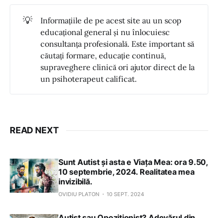
💡
Informațiile de pe acest site au un scop
educațional general și nu înlocuiesc
consultanța profesională. Este important să
căutați formare, educație continuă,
supraveghere clinică ori ajutor direct de la
un psihoterapeut calificat.
READ NEXT
Sunt Autist și asta e Viața Mea: ora 9.50,
10 septembrie, 2024. Realitatea mea
invizibilă.
OVIDIU PLATON
10 SEPT. 2024
Autist sau Opoziționist? Adevărul din