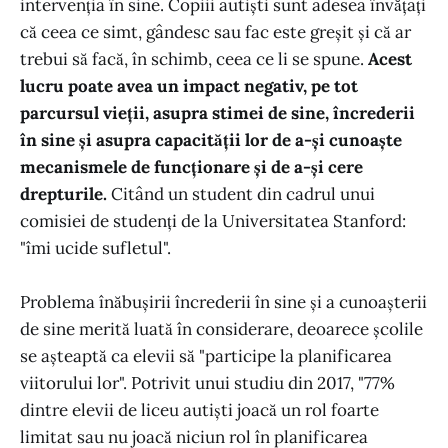
intervenția în sine. Copiii autiști sunt adesea învățați
că ceea ce simt, gândesc sau fac este greșit și că ar
trebui să facă, în schimb, ceea ce li se spune.
Acest
lucru poate avea un impact negativ, pe tot
parcursul vieții, asupra stimei de sine, încrederii
în sine și asupra capacității lor de a-și cunoaște
mecanismele de funcționare și de a-și cere
drepturile.
Citând un student din cadrul unui
comisiei de studenți de la Universitatea Stanford:
"îmi ucide sufletul".
Problema înăbușirii încrederii în sine și a cunoașterii
de sine merită luată în considerare, deoarece școlile
se așteaptă ca elevii să "participe la planificarea
viitorului lor". Potrivit unui studiu din 2017, "77%
dintre elevii de liceu autiști joacă un rol foarte
limitat sau nu joacă niciun rol în planificarea