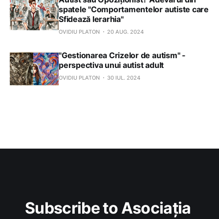
spatele "Comportamentelor autiste care
Sfidează Ierarhia"
OVIDIU PLATON
20 AUG. 2024
"Gestionarea Crizelor de autism" -
perspectiva unui autist adult
OVIDIU PLATON
30 IUL. 2024
Subscribe to Asociația 