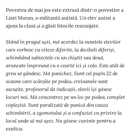
Povestea de mai jos este extrasă dintr-o povestire a
Lisei Moran, o militantă autistă. Un elev autist a
ajuns la clasă și a găsit băncile rearanjate.
Stând în pragul ușii, mă acordez la sunetele elevilor
care vorbesc cu viteze diferite, la decibeli diferiți,
schimbând subiectele cu un chițăit sau două,
aruncate împreună cu o ceartă ici și colo. Este atât de
greu să gândesc. Mă panichez. Sunt cel puțin 22 de
scaune care scârțâie pe podea, creioanele sunt
ascuțite, profesorul dă indicații, elevii își găsesc
locuri noi. Mă concentrez pe un loc pe podea, complet
copleșită. Sunt paralizată de panică din cauza
schimbării, a zgomotului și a confuziei cu privire la
locul unde să mă așez. Nu găsesc cuvinte pentru a
explica.