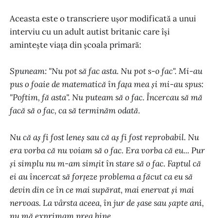
Aceasta este o transcriere ușor modificată a unui
interviu cu un adult autist britanic care își
amintește viața din școala primară:
Spuneam: "Nu pot să fac asta. Nu pot s-o fac". Mi-au
pus o foaie de matematică în fața mea și mi-au spus:
"Poftim, fă asta". Nu puteam să o fac. Încercau să mă
facă să o fac, ca să terminăm odată.
Nu că aș fi fost leneș sau că aș fi fost reprobabil. Nu
era vorba că nu voiam să o fac. Era vorba că eu... Pur
și simplu nu m-am simțit în stare să o fac. Faptul că
ei au încercat să forțeze problema a făcut ca eu să
devin din ce în ce mai supărat, mai enervat și mai
nervoas. La vârsta aceea, în jur de șase sau șapte ani,
nu mă exprimam prea bine.