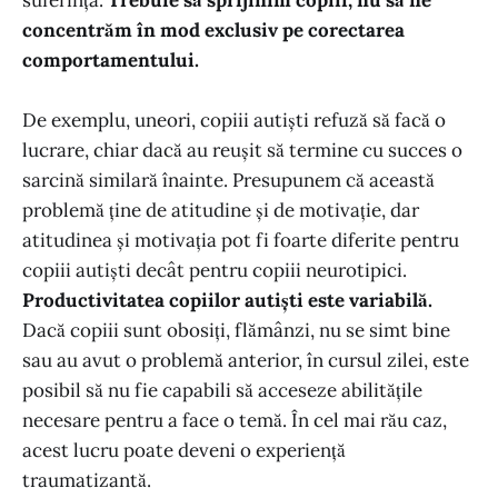
concentrăm în mod exclusiv pe corectarea
comportamentului.
De exemplu, uneori, copiii autiști refuză să facă o
lucrare, chiar dacă au reușit să termine cu succes o
sarcină similară înainte. Presupunem că această
problemă ține de atitudine și de motivație, dar
atitudinea și motivația pot fi foarte diferite pentru
copiii autiști decât pentru copiii neurotipici.
Productivitatea copiilor autiști este variabilă.
Dacă copiii sunt obosiți, flămânzi, nu se simt bine
sau au avut o problemă anterior, în cursul zilei, este
posibil să nu fie capabili să acceseze abilitățile
necesare pentru a face o temă. În cel mai rău caz,
acest lucru poate deveni o experiență
traumatizantă.