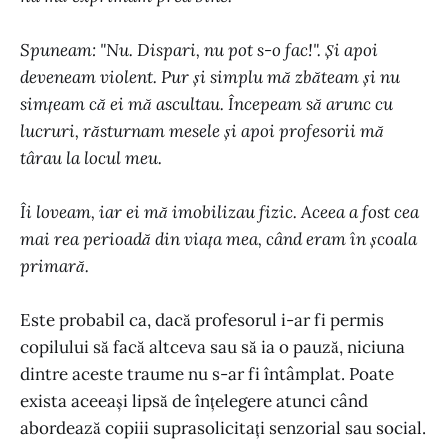
Spuneam: "Nu. Dispari, nu pot s-o fac!". Și apoi
deveneam violent. Pur și simplu mă zbăteam și nu
simțeam că ei mă ascultau. Începeam să arunc cu
lucruri, răsturnam mesele și apoi profesorii mă
târau la locul meu.
Îi loveam, iar ei mă imobilizau fizic. Aceea a fost cea
mai rea perioadă din viața mea, când eram în școala
primară.
Este probabil ca, dacă profesorul i-ar fi permis
copilului să facă altceva sau să ia o pauză, niciuna
dintre aceste traume nu s-ar fi întâmplat. Poate
exista aceeași lipsă de înțelegere atunci când
abordează copiii suprasolicitați senzorial sau social.