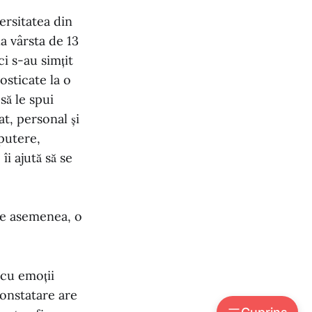
ersitatea din
a vârsta de 13
ci s-au simțit
osticate la o
să le spui
t, personal și
 putere,
îi ajută să se
de asemenea, o
 cu emoții
constatare are