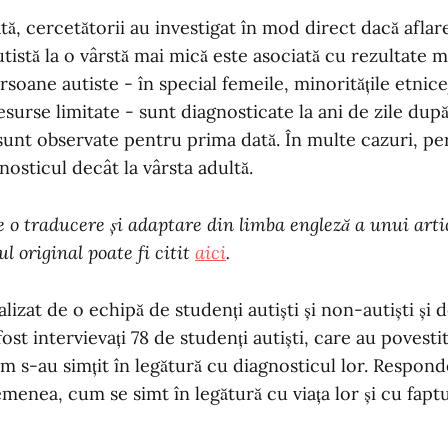
ă, cercetătorii au investigat în mod direct dacă aflare
tistă la o vârstă mai mică este asociată cu rezultate m
rsoane autiste - în special femeile, minoritățile etnice
surse limitate - sunt diagnosticate la ani de zile dup
 sunt observate pentru prima dată. În multe cazuri, pe
osticul decât la vârsta adultă.
te o traducere și adaptare din limba engleză a unui arti
ul original poate fi citit
aici
.
alizat de o echipă de studenți autiști și non-autiști și 
fost intervievați 78 de studenți autiști, care au povesti
cum s-au simțit în legătură cu diagnosticul lor. Respond
emenea, cum se simt în legătură cu viața lor și cu faptu