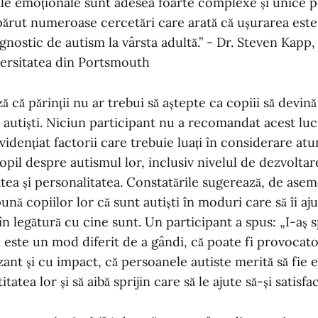
iile emoționale sunt adesea foarte complexe și unice 
părut numeroase cercetări care arată că ușurarea est
nostic de autism la vârsta adultă.” - Dr. Steven Kapp, 
versitatea din Portsmouth
 că părinții nu ar trebui să aștepte ca copiii să devină
 autiști. Niciun participant nu a recomandat acest luc
vidențiat factorii care trebuie luați în considerare at
pil despre autismul lor, inclusiv nivelul de dezvoltar
tatea și personalitatea. Constatările sugerează, de asem
pună copiilor lor că sunt autiști în moduri care să îi aju
 în legătură cu cine sunt. Un participant a spus: „I-aș 
este un mod diferit de a gândi, că poate fi provocator
ant și cu impact, că persoanele autiste merită să fie el
atea lor și să aibă sprijin care să le ajute să-și satisfac