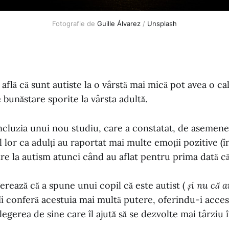
Fotografie de
Guille Álvarez
/
Unsplash
flă că sunt autiste la o vârstă mai mică pot avea o calit
bunăstare sporite la vârsta adultă.
cluzia unui nou studiu, care a constatat, de asemenea
l lor ca adulți au raportat mai multe emoții pozitive (î
ire la autism atunci când au aflat pentru prima dată că 
erează că a spune unui copil că este autist (
și nu că 
îi conferă acestuia mai multă putere, oferindu-i acces l
egerea de sine care îl ajută să se dezvolte mai târziu în