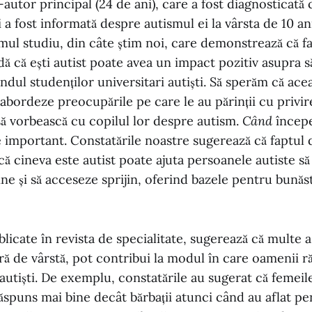
-autor principal (24 de ani), care a fost diagnosticată 
i a fost informată despre autismul ei la vârsta de 10 ani
mul studiu, din câte știm noi, care demonstrează că fa
dă că ești autist poate avea un impact pozitiv asupra să
ndul studenților universitari autiști. Să sperăm că ace
abordeze preocupările pe care le au părinții cu privi
să vorbească cu copilul lor despre autism.
Când
începe
 important. Constatările noastre sugerează că faptul d
că cineva este autist poate ajuta persoanele autiste să 
ine și să acceseze sprijin, oferind bazele pentru bunăst
blicate în revista de specialitate, sugerează că multe 
fară de vârstă, pot contribui la modul în care oamenii r
 autiști. De exemplu, constatările au sugerat că femeil
spuns mai bine decât bărbații atunci când au aflat p