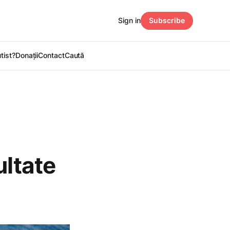
Sign in
Subscribe
utist?
Donații
Contact
Caută
ultate