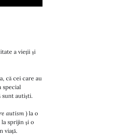
ate a vieții și
, că cei care au
n special
sunt autiști.
are autism
) la o
a sprijin și o
 viață.