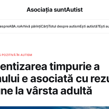
Asociația suntAutist
espreABA.ro
Arhivă părinți
Cărți
Totul despre autism
Ești autistă?
Ești a
 POZITIVĂ ÎN AUTISM
entizarea timpurie a
ului e asociată cu rez
ne la vârsta adultă