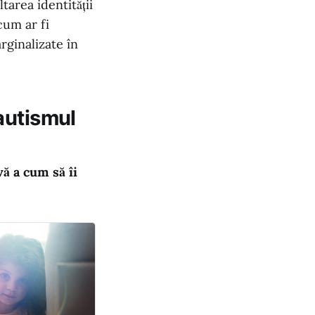
tarea identității
cum ar fi
rginalizate în
autismul
vă a cum să îi