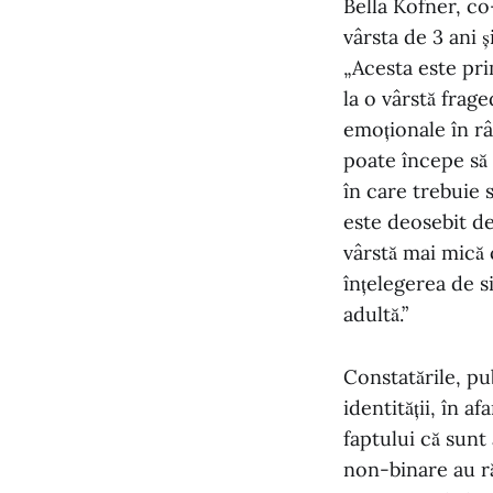
Bella Kofner, co
vârsta de 3 ani ș
„Acesta este pri
la o vârstă frage
emoționale în râ
poate începe să 
în care trebuie 
este deosebit de
vârstă mai mică 
înțelegerea de s
adultă.”
Constatările, pu
identității, în a
faptului că sunt
non-binare au ră