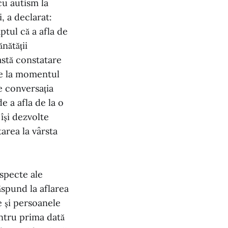
cu autism la
, a declarat:
ptul că a afla de
nătății
astă constatare
re la momentul
 conversația
e a afla de la o
își dezvolte
area la vârsta
aspecte ale
ăspund la aflarea
e și persoanele
entru prima dată