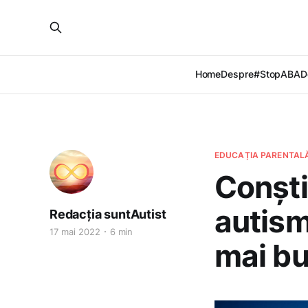
Home
Despre
#StopABA
D
EDUCAȚIA PARENTALĂ
Conști
autism
Redacția suntAutist
17 mai 2022
6 min
mai bu