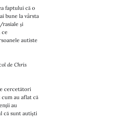
a faptului că o
ai bune la vârsta
/rasiale și
ă ce
rsoanele autiste
col de Chris
de cercetători
t cum au aflat că
enții au
l că sunt autiști