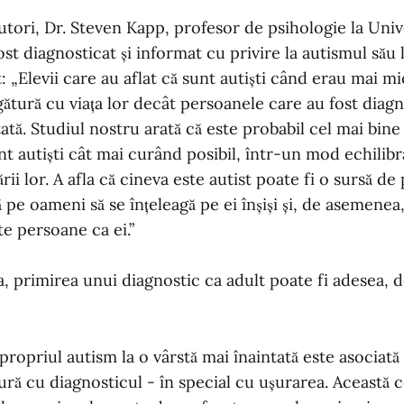
tori, Dr. Steven Kapp, profesor de psihologie la Univ
st diagnosticat și informat cu privire la autismul său l
t: „Elevii care au aflat că sunt autiști când erau mai mi
egătură cu viața lor decât persoanele care au fost diagn
ată. Studiul nostru arată că este probabil cel mai bine 
t autiști cât mai curând posibil, într-un mod echilibra
ii lor. A afla că cineva este autist poate fi o sursă de
 pe oameni să se înțeleagă pe ei înșiși și, de asemenea, 
e persoane ca ei.”
, primirea unui diagnostic ca adult poate fi adesea, 
propriul autism la o vârstă mai înaintată este asociată
tură cu diagnosticul - în special cu ușurarea. Această 