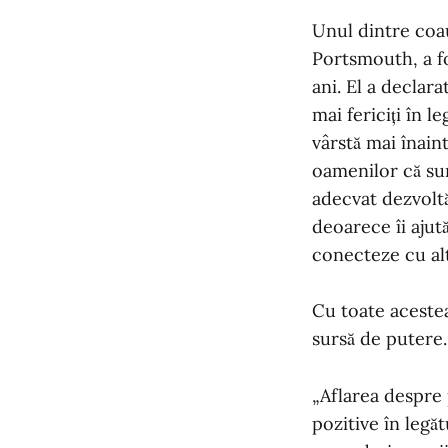
Unul dintre coau
Portsmouth, a fo
ani. El a declara
mai fericiți în l
vârstă mai înaint
oamenilor că sun
adecvat dezvoltăr
deoarece îi ajută
conecteze cu alt
Cu toate acestea
sursă de putere.
„Aflarea despre 
pozitive în legă