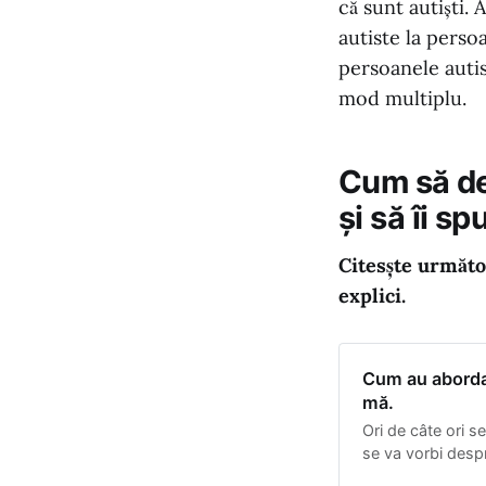
că sunt autiști. 
autiste la perso
persoanele autis
mod multiplu.
Cum să de
și să îi s
Citesște următoa
explici.
Cum au aborda
mă.
Ori de câte ori se
se va vorbi despre
vor aduce în disc