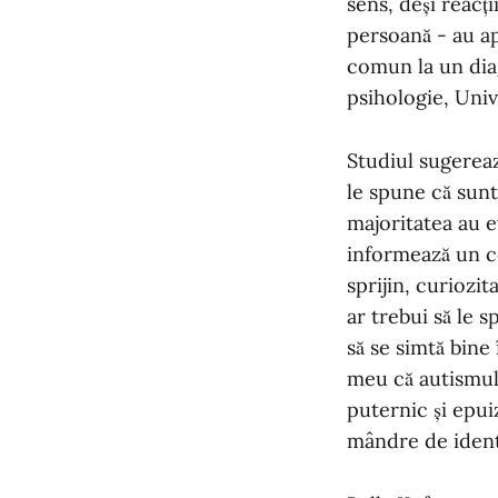
sens, deși reacț
persoană - au a
comun la un diag
psihologie, Uni
Studiul sugerează
le spune că sunt
majoritatea au e
informează un co
sprijin, curiozi
ar trebui să le s
să se simtă bine
meu că autismul 
puternic și epuiz
mândre de identit