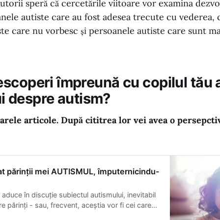
Autorii speră că cercetările viitoare vor examina dezvol
anele autiste care au fost adesea trecute cu vederea, 
te care nu vorbesc și persoanele autiste care sunt ma
scoperi împreună cu copilul tău 
pui despre autism?
rele articole. După cititrea lor vei avea o persepcti
t părinții mei AUTISMUL, împuternicindu-
 aduce în discuție subiectul autismului, inevitabil
 părinți - sau, frecvent, aceștia vor fi cei care
uție acest subiect. Nu sunt nici pe departe