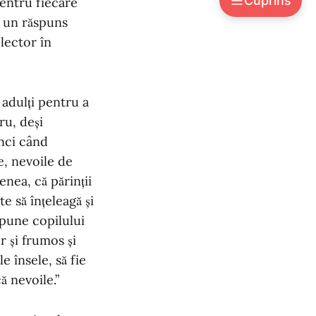
Cuprins
pentru fiecare
e un răspuns
Cum să descoperi împreună cu copilul
tău autismul și să îi spui despre
lector în
autism?
Articolul original:
 adulți pentru a
ru, deși
unci când
e, nevoile de
enea, că părinții
te să înțeleagă și
spune copilului
 și frumos și
e însele, să fie
ă nevoile.”